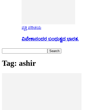
ವ್ಯಕ್ತಿ ಪರಿಚಯ
ವಿವೇಕಾನಂದರ ಬಂಧುತ್ವದ ಭಾರತ.
Tag: ashir