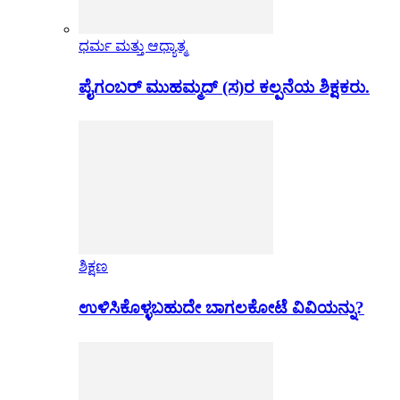
ಧರ್ಮ ಮತ್ತು ಆಧ್ಯಾತ್ಮ
ಪೈಗಂಬರ್ ಮುಹಮ್ಮದ್ (ಸ)ರ ಕಲ್ಪನೆಯ ಶಿಕ್ಷಕರು.
ಶಿಕ್ಷಣ
ಉಳಿಸಿಕೊಳ್ಳಬಹುದೇ ಬಾಗಲಕೋಟೆ ವಿವಿಯನ್ನು?