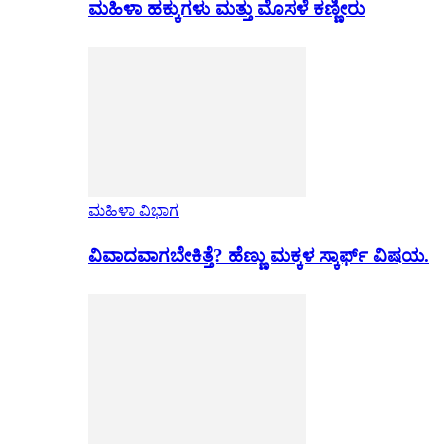
ಮಹಿಳಾ ಹಕ್ಕುಗಳು ಮತ್ತು ಮೊಸಳೆ ಕಣ್ಣೀರು
ಮಹಿಳಾ ವಿಭಾಗ
ವಿವಾದವಾಗಬೇಕಿತ್ತೆ? ಹೆಣ್ಣು ಮಕ್ಕಳ ಸ್ಕಾರ್ಫ್ ವಿಷಯ.