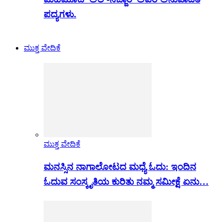
ಪದ್ಯಗಳು.
ಮುಕ್ತ ವೇದಿಕೆ
ಮುಕ್ತ ವೇದಿಕೆ
ಮನಸ್ಸಿನ ನಾಗಾಲೋಟದ ಮಧ್ಯೆ ಓದು: ಇಂದಿನ
ಓದುವ ಸಂಸ್ಕೃತಿಯ ಕುರಿತು ನಮ್ಮ ಸಮೀಕ್ಷೆ ಏನು…