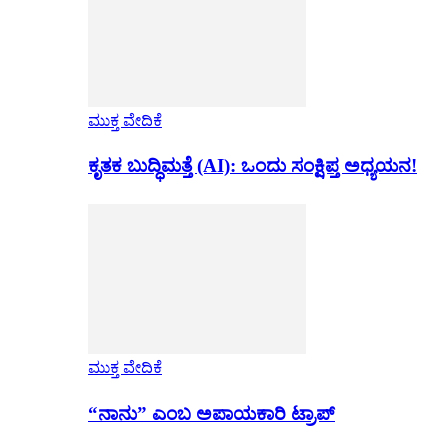
ಮುಕ್ತ ವೇದಿಕೆ
ಕೃತಕ ಬುದ್ಧಿಮತ್ತೆ (AI): ಒಂದು ಸಂಕ್ಷಿಪ್ತ ಅಧ್ಯಯನ!
ಮುಕ್ತ ವೇದಿಕೆ
“ನಾನು” ಎಂಬ ಅಪಾಯಕಾರಿ ಟ್ರಾಪ್