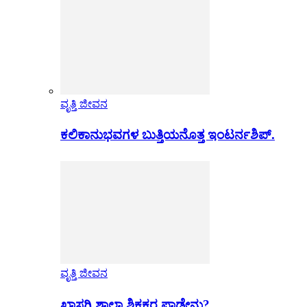
ವೃತ್ತಿ ಜೀವನ
ಕಲಿಕಾನುಭವಗಳ ಬುತ್ತಿಯನೊತ್ತ ಇಂಟರ್ನಶಿಪ್.
ವೃತ್ತಿ ಜೀವನ
ಖಾಸಗಿ ಶಾಲಾ ಶಿಕ್ಷಕರ ಪಾಡೇನು?