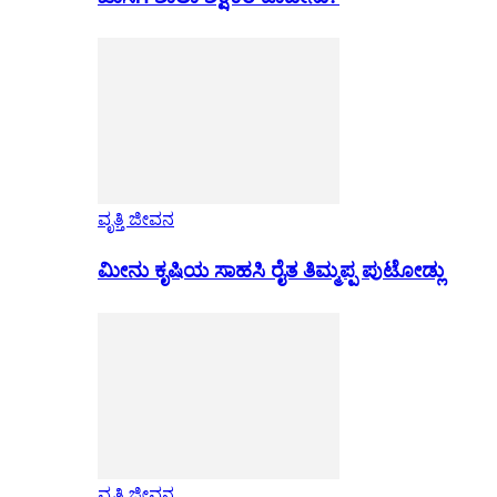
ವೃತ್ತಿ ಜೀವನ
ಮೀನು ಕೃಷಿಯ ಸಾಹಸಿ ರೈತ ತಿಮ್ಮಪ್ಪ ಪುಟೋಡ್ಲು
ವೃತ್ತಿ ಜೀವನ