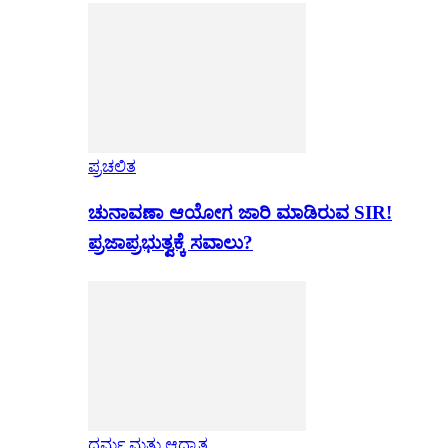
ಪ್ರಚಲಿತ
ಚುನಾವಣಾ ಆಯೋಗ ಜಾರಿ ಮಾಡಿರುವ SIR!
ಪ್ರಜಾಪ್ರಭುತ್ವಕ್ಕೆ ಸವಾಲು?
ಧರ್ಮ ಮತ್ತು ಆಧ್ಯಾತ್ಮ