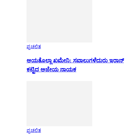
ಪ್ರಚಲಿತ
ಆಯತೊಲ್ಲಾ ಖಮೇನಿ: ಸವಾಲುಗಳೆದುರು ಇರಾನ್
ಕಟ್ಟಿದ ಅಜೇಯ ನಾಯಕ
ಪ್ರಚಲಿತ