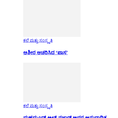
ಕಲೆ ಮತ್ತು ಸಂಸ್ಕೃತಿ
ಅಶೀರ ಆಚರಿಸಿದ ‘ಪಾಸ’
ಕಲೆ ಮತ್ತು ಸಂಸ್ಕೃತಿ
ಮಹಮೂದ್ ಅಲ್-ನಜ್ಜಾರ್ ಅವರ ಅನುವಾದಿತ