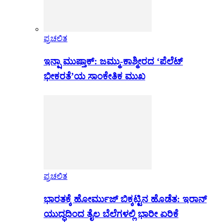
ಪ್ರಚಲಿತ
ಇನ್ಷಾ ಮುಷ್ತಾಕ್: ಜಮ್ಮು-ಕಾಶ್ಮೀರದ ‘ಪೆಲೆಟ್
ಭೀಕರತೆ’ಯ ಸಾಂಕೇತಿಕ ಮುಖ
ಪ್ರಚಲಿತ
ಭಾರತಕ್ಕೆ ಹೋರ್ಮುಜ್ ಬಿಕ್ಕಟ್ಟಿನ ಹೊಡೆತ: ಇರಾನ್
ಯುದ್ಧದಿಂದ ತೈಲ ಬೆಲೆಗಳಲ್ಲಿ ಭಾರೀ ಏರಿಕೆ