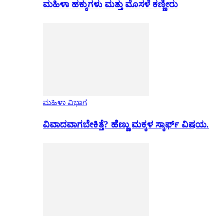
ಮಹಿಳಾ ಹಕ್ಕುಗಳು ಮತ್ತು ಮೊಸಳೆ ಕಣ್ಣೀರು
ಮಹಿಳಾ ವಿಭಾಗ
ವಿವಾದವಾಗಬೇಕಿತ್ತೆ? ಹೆಣ್ಣು ಮಕ್ಕಳ ಸ್ಕಾರ್ಫ್ ವಿಷಯ.