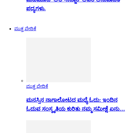
ಪದ್ಯಗಳು.
ಮುಕ್ತ ವೇದಿಕೆ
ಮುಕ್ತ ವೇದಿಕೆ
ಮನಸ್ಸಿನ ನಾಗಾಲೋಟದ ಮಧ್ಯೆ ಓದು: ಇಂದಿನ
ಓದುವ ಸಂಸ್ಕೃತಿಯ ಕುರಿತು ನಮ್ಮ ಸಮೀಕ್ಷೆ ಏನು…