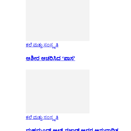
ಕಲೆ ಮತ್ತು ಸಂಸ್ಕೃತಿ
ಅಶೀರ ಆಚರಿಸಿದ ‘ಪಾಸ’
ಕಲೆ ಮತ್ತು ಸಂಸ್ಕೃತಿ
ಮಹಮೂದ್ ಅಲ್-ನಜ್ಜಾರ್ ಅವರ ಅನುವಾದಿತ