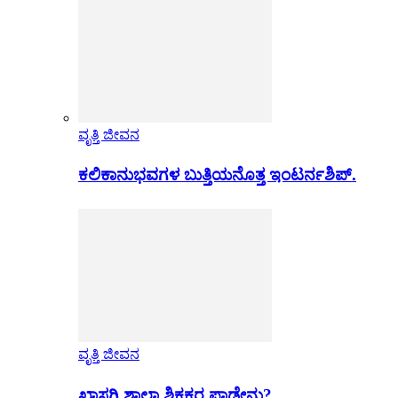
ವೃತ್ತಿ ಜೀವನ
ಕಲಿಕಾನುಭವಗಳ ಬುತ್ತಿಯನೊತ್ತ ಇಂಟರ್ನಶಿಪ್.
ವೃತ್ತಿ ಜೀವನ
ಖಾಸಗಿ ಶಾಲಾ ಶಿಕ್ಷಕರ ಪಾಡೇನು?