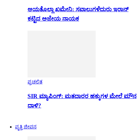
ಆಯತೊಲ್ಲಾ ಖಮೇನಿ: ಸವಾಲುಗಳೆದುರು ಇರಾನ್
ಕಟ್ಟಿದ ಅಜೇಯ ನಾಯಕ
ಪ್ರಚಲಿತ
SIR ಮ್ಯಾಪಿಂಗ್: ಮತದಾರರ ಹಕ್ಕುಗಳ ಮೇಲೆ ಮೌನ
ದಾಳಿ?
ವೃತ್ತಿ ಜೀವನ