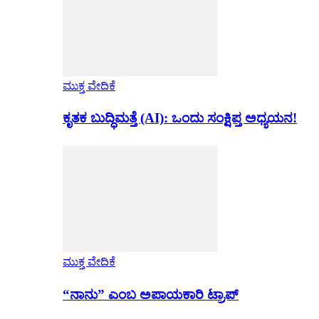
ಮುಕ್ತ ವೇದಿಕೆ
ಕೃತಕ ಬುದ್ಧಿಮತ್ತೆ (AI): ಒಂದು ಸಂಕ್ಷಿಪ್ತ ಅಧ್ಯಯನ!
ಮುಕ್ತ ವೇದಿಕೆ
“ನಾನು” ಎಂಬ ಅಪಾಯಕಾರಿ ಟ್ರಾಪ್