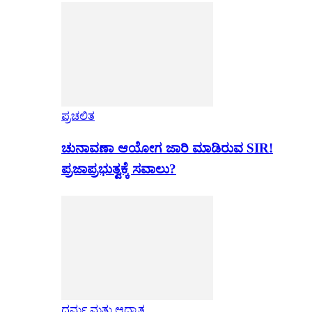
ಪ್ರಚಲಿತ
ಚುನಾವಣಾ ಆಯೋಗ ಜಾರಿ ಮಾಡಿರುವ SIR!
ಪ್ರಜಾಪ್ರಭುತ್ವಕ್ಕೆ ಸವಾಲು?
ಧರ್ಮ ಮತ್ತು ಆಧ್ಯಾತ್ಮ