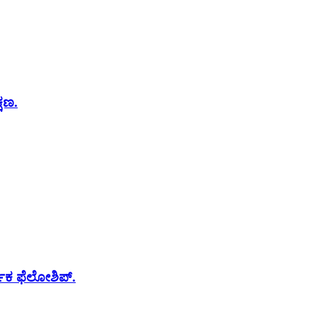
್ಷಣ.
ರ್ಪಕ ಫೆಲೋಶಿಪ್.