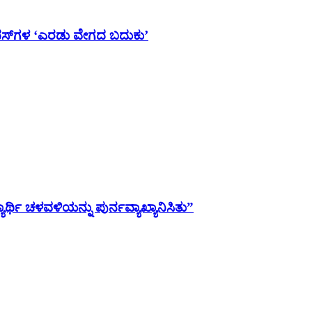
ಯಾಂಪಸ್‌ಗಳ ‘ಎರಡು ವೇಗದ ಬದುಕು’
ಯಾರ್ಥಿ ಚಳವಳಿಯನ್ನು ಪುರ್ನವ್ಯಾಖ್ಯಾನಿಸಿತು”