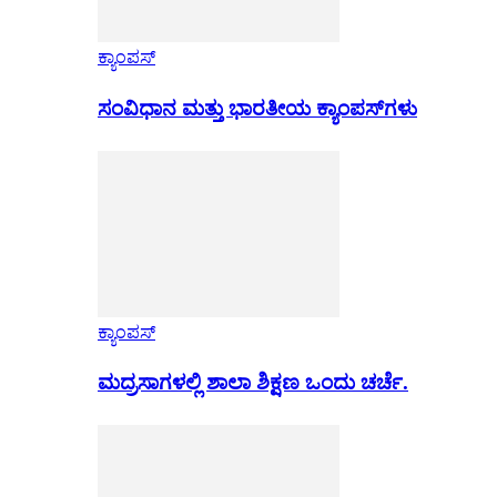
ಕ್ಯಾಂಪಸ್
ಸಂವಿಧಾನ ಮತ್ತು ಭಾರತೀಯ ಕ್ಯಾಂಪಸ್‌ಗಳು
ಕ್ಯಾಂಪಸ್
ಮದ್ರಸಾಗಳಲ್ಲಿ ಶಾಲಾ ಶಿಕ್ಷಣ ಒಂದು ಚರ್ಚೆ.