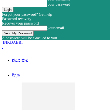
your password
Forgot your password? Get help
Password recovery
Recover your password
your email
A password will be e-mailed to you.
INKDABBI
ಮುಖ ಪುಟ
ಶಿಕ್ಷಣ