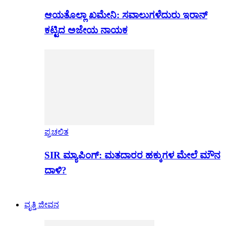
ಆಯತೊಲ್ಲಾ ಖಮೇನಿ: ಸವಾಲುಗಳೆದುರು ಇರಾನ್
ಕಟ್ಟಿದ ಅಜೇಯ ನಾಯಕ
ಪ್ರಚಲಿತ
SIR ಮ್ಯಾಪಿಂಗ್: ಮತದಾರರ ಹಕ್ಕುಗಳ ಮೇಲೆ ಮೌನ
ದಾಳಿ?
ವೃತ್ತಿ ಜೀವನ