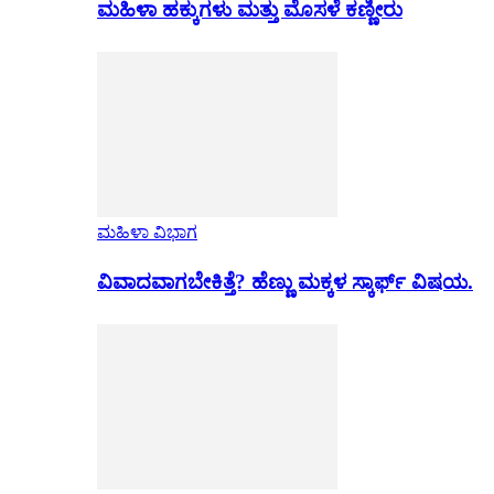
ಮಹಿಳಾ ಹಕ್ಕುಗಳು ಮತ್ತು ಮೊಸಳೆ ಕಣ್ಣೀರು
ಮಹಿಳಾ ವಿಭಾಗ
ವಿವಾದವಾಗಬೇಕಿತ್ತೆ? ಹೆಣ್ಣು ಮಕ್ಕಳ ಸ್ಕಾರ್ಫ್ ವಿಷಯ.