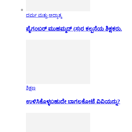
ಧರ್ಮ ಮತ್ತು ಆಧ್ಯಾತ್ಮ
ಪೈಗಂಬರ್ ಮುಹಮ್ಮದ್ (ಸ)ರ ಕಲ್ಪನೆಯ ಶಿಕ್ಷಕರು.
ಶಿಕ್ಷಣ
ಉಳಿಸಿಕೊಳ್ಳಬಹುದೇ ಬಾಗಲಕೋಟೆ ವಿವಿಯನ್ನು?