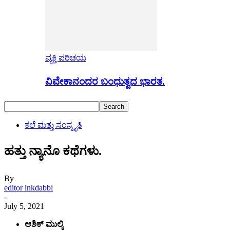
ವ್ಯಕ್ತಿ ಪರಿಚಯ
ವಿವೇಕಾನಂದರ ಬಂಧುತ್ವದ ಭಾರತ.
ಕಲೆ ಮತ್ತು ಸಂಸ್ಕೃತಿ
ಹತ್ತು ನ್ಯಾನೊ ಕಥೆಗಳು.
By
editor inkdabbi
-
July 5, 2021
ಆಶಿಕ್ ಮುಲ್ಕಿ