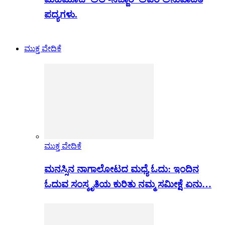
ಪದ್ಯಗಳು.
ಮುಕ್ತ ವೇದಿಕೆ
ಮುಕ್ತ ವೇದಿಕೆ
ಮನಸ್ಸಿನ ನಾಗಾಲೋಟದ ಮಧ್ಯೆ ಓದು: ಇಂದಿನ
ಓದುವ ಸಂಸ್ಕೃತಿಯ ಕುರಿತು ನಮ್ಮ ಸಮೀಕ್ಷೆ ಏನು…