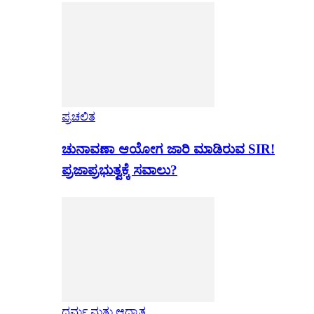
ಪ್ರಚಲಿತ
ಚುನಾವಣಾ ಆಯೋಗ ಜಾರಿ ಮಾಡಿರುವ SIR!
ಪ್ರಜಾಪ್ರಭುತ್ವಕ್ಕೆ ಸವಾಲು?
ಧರ್ಮ ಮತ್ತು ಆಧ್ಯಾತ್ಮ