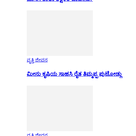
ವೃತ್ತಿ ಜೀವನ
ಮೀನು ಕೃಷಿಯ ಸಾಹಸಿ ರೈತ ತಿಮ್ಮಪ್ಪ ಪುಟೋಡ್ಲು
ವೃತ್ತಿ ಜೀವನ