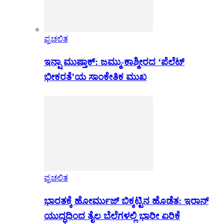
ಪ್ರಚಲಿತ
ಇನ್ಷಾ ಮುಷ್ತಾಕ್: ಜಮ್ಮು-ಕಾಶ್ಮೀರದ ‘ಪೆಲೆಟ್
ಭೀಕರತೆ’ಯ ಸಾಂಕೇತಿಕ ಮುಖ
ಪ್ರಚಲಿತ
ಭಾರತಕ್ಕೆ ಹೋರ್ಮುಜ್ ಬಿಕ್ಕಟ್ಟಿನ ಹೊಡೆತ: ಇರಾನ್
ಯುದ್ಧದಿಂದ ತೈಲ ಬೆಲೆಗಳಲ್ಲಿ ಭಾರೀ ಏರಿಕೆ