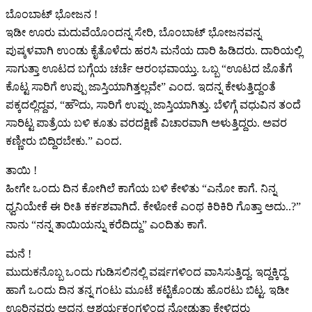
ಬೊಂಬಾಟ್ ಭೋಜನ !
ಇಡೀ ಊರು ಮದುವೆಯೊಂದನ್ನ ಸೇರಿ, ಬೊಂಬಾಟ್ ಭೋಜನವನ್ನ
ಪುಷ್ಕಳವಾಗಿ ಉಂಡು ಕೈತೊಳೆದು ಹರಸಿ ಮನೆಯ ದಾರಿ ಹಿಡಿದರು. ದಾರಿಯಲ್ಲಿ
ಸಾಗುತ್ತಾ ಊಟದ ಬಗ್ಗೆಯ ಚರ್ಚೆ ಆರಂಭವಾಯ್ತು. ಒಬ್ಬ “ಊಟದ ಜೊತೆಗೆ
ಕೊಟ್ಟ ಸಾರಿಗೆ ಉಪ್ಪು ಜಾಸ್ತಿಯಾಗಿತ್ತಲ್ಲವೇ” ಎಂದ. ಇದನ್ನ ಕೇಳುತ್ತಿದ್ದಂತೆ
ಪಕ್ಕದಲ್ಲಿದ್ದವ, “ಹೌದು, ಸಾರಿಗೆ ಉಪ್ಪು ಜಾಸ್ತಿಯಾಗಿತ್ತು. ಬೆಳಿಗ್ಗೆ ವಧುವಿನ ತಂದೆ
ಸಾರಿಟ್ಟ ಪಾತ್ರೆಯ ಬಳಿ ಕೂತು ವರದಕ್ಷಿಣೆ ವಿಚಾರವಾಗಿ ಅಳುತ್ತಿದ್ದರು. ಅವರ
ಕಣ್ಣೀರು ಬಿದ್ದಿರಬೇಕು.” ಎಂದ.
ತಾಯಿ !
ಹೀಗೇ ಒಂದು ದಿನ ಕೋಗಿಲೆ ಕಾಗೆಯ ಬಳಿ ಕೇಳಿತು “ಎನೋ ಕಾಗೆ. ನಿನ್ನ
ಧ್ವನಿಯೇಕೆ ಈ ರೀತಿ ಕರ್ಕಶವಾಗಿದೆ. ಕೇಳೋಕೆ ಎಂಥ ಕಿರಿಕಿರಿ ಗೊತ್ತಾ ಅದು..?”
ನಾನು “ನನ್ನ ತಾಯಿಯನ್ನು ಕರೆದಿದ್ದು” ಎಂದಿತು ಕಾಗೆ.
ಮನೆ !
ಮುದುಕನೊಬ್ಬ ಒಂದು ಗುಡಿಸಲಿನಲ್ಲಿ ವರ್ಷಗಳಿಂದ ವಾಸಿಸುತ್ತಿದ್ದ. ಇದ್ದಕ್ಕಿದ್ದ
ಹಾಗೆ ಒಂದು ದಿನ ತನ್ನ ಗಂಟು ಮೂಟೆ ಕಟ್ಟಿಕೊಂಡು ಹೊರಟು ಬಿಟ್ಟ. ಇಡೀ
ಊರಿನವರು ಅದನ್ನ ಆಶ್ಚರ್ಯಕಂಗಳಿಂದ ನೋಡುತ್ತಾ ಕೇಳಿದರು