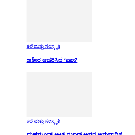
ಕಲೆ ಮತ್ತು ಸಂಸ್ಕೃತಿ
ಅಶೀರ ಆಚರಿಸಿದ ‘ಪಾಸ’
ಕಲೆ ಮತ್ತು ಸಂಸ್ಕೃತಿ
ಮಹಮೂದ್ ಅಲ್-ನಜ್ಜಾರ್ ಅವರ ಅನುವಾದಿತ