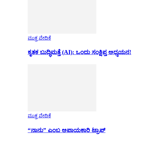
ಮುಕ್ತ ವೇದಿಕೆ
ಕೃತಕ ಬುದ್ಧಿಮತ್ತೆ (AI): ಒಂದು ಸಂಕ್ಷಿಪ್ತ ಅಧ್ಯಯನ!
ಮುಕ್ತ ವೇದಿಕೆ
“ನಾನು” ಎಂಬ ಅಪಾಯಕಾರಿ ಟ್ರಾಪ್