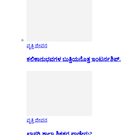
ವೃತ್ತಿ ಜೀವನ
ಕಲಿಕಾನುಭವಗಳ ಬುತ್ತಿಯನೊತ್ತ ಇಂಟರ್ನಶಿಪ್.
ವೃತ್ತಿ ಜೀವನ
ಖಾಸಗಿ ಶಾಲಾ ಶಿಕ್ಷಕರ ಪಾಡೇನು?