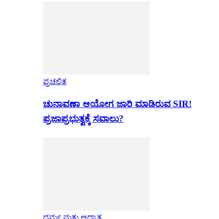
ಪ್ರಚಲಿತ
ಚುನಾವಣಾ ಆಯೋಗ ಜಾರಿ ಮಾಡಿರುವ SIR!
ಪ್ರಜಾಪ್ರಭುತ್ವಕ್ಕೆ ಸವಾಲು?
ಧರ್ಮ ಮತ್ತು ಆಧ್ಯಾತ್ಮ