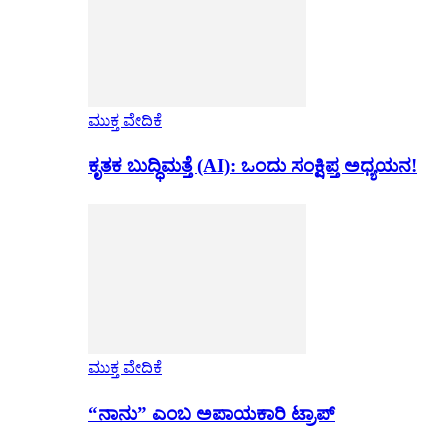
ಮುಕ್ತ ವೇದಿಕೆ
ಕೃತಕ ಬುದ್ಧಿಮತ್ತೆ (AI): ಒಂದು ಸಂಕ್ಷಿಪ್ತ ಅಧ್ಯಯನ!
ಮುಕ್ತ ವೇದಿಕೆ
“ನಾನು” ಎಂಬ ಅಪಾಯಕಾರಿ ಟ್ರಾಪ್