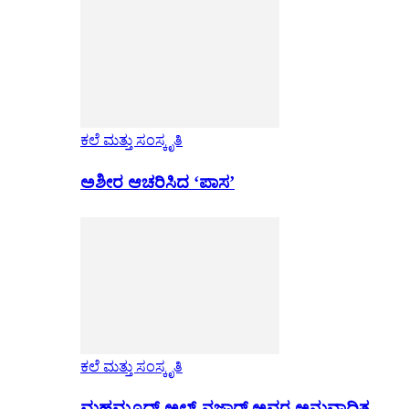
ಕಲೆ ಮತ್ತು ಸಂಸ್ಕೃತಿ
ಅಶೀರ ಆಚರಿಸಿದ ‘ಪಾಸ’
ಕಲೆ ಮತ್ತು ಸಂಸ್ಕೃತಿ
ಮಹಮೂದ್ ಅಲ್-ನಜ್ಜಾರ್ ಅವರ ಅನುವಾದಿತ