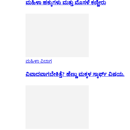
ಮಹಿಳಾ ಹಕ್ಕುಗಳು ಮತ್ತು ಮೊಸಳೆ ಕಣ್ಣೀರು
ಮಹಿಳಾ ವಿಭಾಗ
ವಿವಾದವಾಗಬೇಕಿತ್ತೆ? ಹೆಣ್ಣು ಮಕ್ಕಳ ಸ್ಕಾರ್ಫ್ ವಿಷಯ.