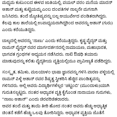
ಮಧ್ಯಮ ಕುಟುಂಬದ ಈಳವ ಜಾತಿಯಲ್ಲಿ, ವಯಲ್ ವರಂ ಮನೆಯ ಮಾದನ್
ಆಶಾನ್ ಮತ್ತು ಕುಟ್ಟಿಯಮ್ಮ ಎಂಬ ದಂಪತಿಗಳ ನಾಲ್ಕನೇ ಮಗನಾಗಿ
ಜನಿಸಿದರು. ತಂದೆ ಜ್ಯೋತಿಷ್ಯವನ್ನು ಬಲ್ಲ ಆಯುರ್ವೇದ ಪಂಡಿತರಾಗಿದ್ದರು.
ಕೆಲವು ಕಾಲ ಶಾಲೆಯಲ್ಲಿ ಉಪಾಧ್ಯಯರಾಗಿದ್ದರಿಂದ ಅವರನ್ನು ಆಶಾನ್ (ಗುರು)
ಎಂದು ಕರೆಯುತಿದ್ದರು.
ಬಾಲ್ಯದಲ್ಲಿ ಅವರನ್ನು ‘ನಾಣು’ ಎಂದು ಕರೆಯುತ್ತಿದ್ದರು. ಕೃಷ್ಣ ವೈದ್ಯರ್ ಮತ್ತು
ರಾಮನ್ ವೈದ್ಯರ್ ರವರ ಮಾರ್ಗದರ್ಶನದಲ್ಲಿ ರಾಮಾಯಣ, ಮಹಾಭಾರತ,
ಭಾಗವತ ಗ್ರಂಥಗಳ ಅಧ್ಯಯನ ನಡೆಸಿದರು. ನಾಟಿ ಔಷಧಿ ತಯಾರು
ಮಾಡುವುದನ್ನು ಕಲಿತು ವೈದ್ಯಕೀಯ ವೃತ್ತಿಯಲ್ಲಿಯೂ ಪ್ರಾವೀಣ್ಯತೆ ಪಡೆದಿದ್ದರು.
ಸಂಸ್ಕೃತ, ತಮಿಳು, ಮಲಯಾಳಂ ಭಾಷಾ ಜ್ಞಾನವನ್ನು ಗಳಿಸಿ ವಾರಣ ಪಳ್ಳಿಯಲ್ಲಿ
ರಾಮನ್ ಪಿಳ್ಳೆ ಆಶಾನ್ ರವರ ಶಿಷ್ಯತ್ವ ಸ್ವೀಕರಿಸಿ ಹೆಚ್ಚಿನ ಪಾಂಡಿತ್ಯವನ್ನು
ಗಳಿಸಿದರು. ಅಲ್ಲಿ ಅವರು ವಿದ್ಯಾರ್ಥಿಗಳೆಲ್ಲರ ‘ಚಟ್ಟಂಬಿ’ (ಮುಂದಾಳು)ಯಾಗಿ
ಗುರುತಿಸಲ್ಪಟ್ಟರು. ನಂತರ ಅಧ್ಯಾಪಕ ವೃತ್ತಿ ಕೈಗೊಂಡ ನಾರಾಯಣ ಗುರುಗಳು,
“ನಾಣು ಆಶಾನ್” ಎಂದು ಚಿರಪರಿಚಿತರಾದರು.
ಅವರ ತಂದೆ ಮತ್ತು ತಾಯಿ ತೀರಿ ಹೋದ ನಂತರ ಅವರು ಹೆಚ್ಚು ಆಧ್ಯಾತ್ಮಿಕ
ಚಿಂತನೆ ಕಡೆಗೆ ಹೆಚ್ಚು ಒಲವು ತೋರಿಸಿದ್ದರು. ಅಧ್ಯಾಪಕ ವೃತ್ತಿಯ ಜೊತೆಗೆ