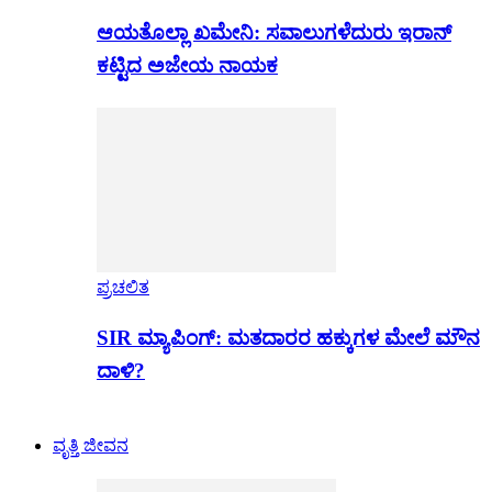
ಆಯತೊಲ್ಲಾ ಖಮೇನಿ: ಸವಾಲುಗಳೆದುರು ಇರಾನ್
ಕಟ್ಟಿದ ಅಜೇಯ ನಾಯಕ
ಪ್ರಚಲಿತ
SIR ಮ್ಯಾಪಿಂಗ್: ಮತದಾರರ ಹಕ್ಕುಗಳ ಮೇಲೆ ಮೌನ
ದಾಳಿ?
ವೃತ್ತಿ ಜೀವನ