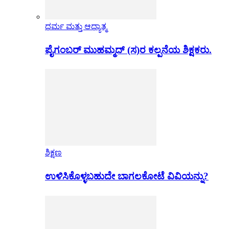
ಧರ್ಮ ಮತ್ತು ಆಧ್ಯಾತ್ಮ
ಪೈಗಂಬರ್ ಮುಹಮ್ಮದ್ (ಸ)ರ ಕಲ್ಪನೆಯ ಶಿಕ್ಷಕರು.
ಶಿಕ್ಷಣ
ಉಳಿಸಿಕೊಳ್ಳಬಹುದೇ ಬಾಗಲಕೋಟೆ ವಿವಿಯನ್ನು?