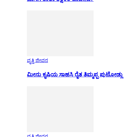
ವೃತ್ತಿ ಜೀವನ
ಮೀನು ಕೃಷಿಯ ಸಾಹಸಿ ರೈತ ತಿಮ್ಮಪ್ಪ ಪುಟೋಡ್ಲು
ವೃತ್ತಿ ಜೀವನ