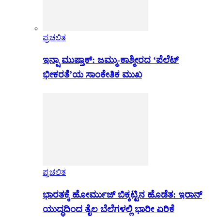
ಪ್ರಚಲಿತ
ಇನ್ಷಾ ಮುಷ್ತಾಕ್: ಜಮ್ಮು-ಕಾಶ್ಮೀರದ ‘ಪೆಲೆಟ್
ಭೀಕರತೆ’ಯ ಸಾಂಕೇತಿಕ ಮುಖ
ಪ್ರಚಲಿತ
ಭಾರತಕ್ಕೆ ಹೋರ್ಮುಜ್ ಬಿಕ್ಕಟ್ಟಿನ ಹೊಡೆತ: ಇರಾನ್
ಯುದ್ಧದಿಂದ ತೈಲ ಬೆಲೆಗಳಲ್ಲಿ ಭಾರೀ ಏರಿಕೆ