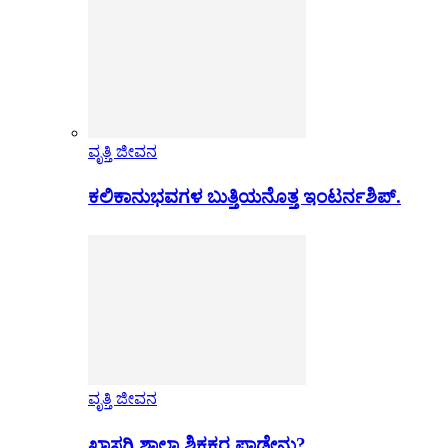
ವೃತ್ತಿ ಜೀವನ
ಕಲಿಕಾನುಭವಗಳ ಬುತ್ತಿಯನೊತ್ತ ಇಂಟರ್ನಶಿಪ್.
ವೃತ್ತಿ ಜೀವನ
ಖಾಸಗಿ ಶಾಲಾ ಶಿಕ್ಷಕರ ಪಾಡೇನು?