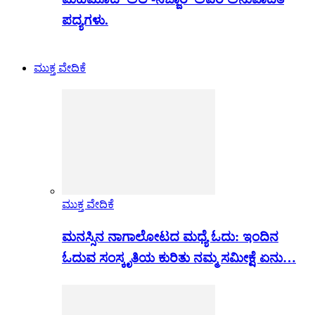
ಪದ್ಯಗಳು.
ಮುಕ್ತ ವೇದಿಕೆ
ಮುಕ್ತ ವೇದಿಕೆ
ಮನಸ್ಸಿನ ನಾಗಾಲೋಟದ ಮಧ್ಯೆ ಓದು: ಇಂದಿನ
ಓದುವ ಸಂಸ್ಕೃತಿಯ ಕುರಿತು ನಮ್ಮ ಸಮೀಕ್ಷೆ ಏನು…