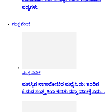
ಪದ್ಯಗಳು.
ಮುಕ್ತ ವೇದಿಕೆ
ಮುಕ್ತ ವೇದಿಕೆ
ಮನಸ್ಸಿನ ನಾಗಾಲೋಟದ ಮಧ್ಯೆ ಓದು: ಇಂದಿನ
ಓದುವ ಸಂಸ್ಕೃತಿಯ ಕುರಿತು ನಮ್ಮ ಸಮೀಕ್ಷೆ ಏನು…