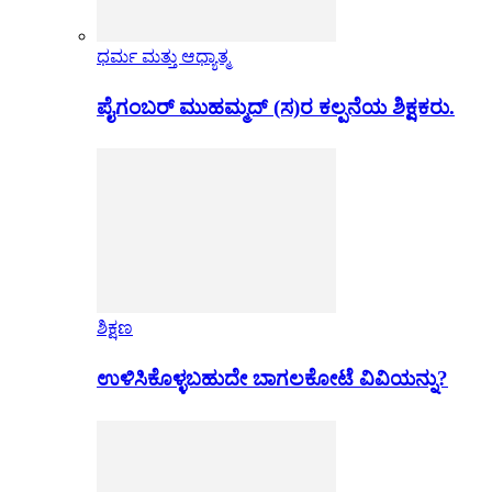
ಧರ್ಮ ಮತ್ತು ಆಧ್ಯಾತ್ಮ
ಪೈಗಂಬರ್ ಮುಹಮ್ಮದ್ (ಸ)ರ ಕಲ್ಪನೆಯ ಶಿಕ್ಷಕರು.
ಶಿಕ್ಷಣ
ಉಳಿಸಿಕೊಳ್ಳಬಹುದೇ ಬಾಗಲಕೋಟೆ ವಿವಿಯನ್ನು?