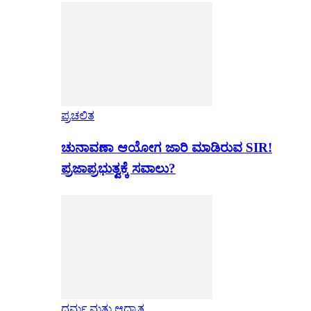
ಪ್ರಚಲಿತ
ಚುನಾವಣಾ ಆಯೋಗ ಜಾರಿ ಮಾಡಿರುವ SIR!
ಪ್ರಜಾಪ್ರಭುತ್ವಕ್ಕೆ ಸವಾಲು?
ಧರ್ಮ ಮತ್ತು ಆಧ್ಯಾತ್ಮ