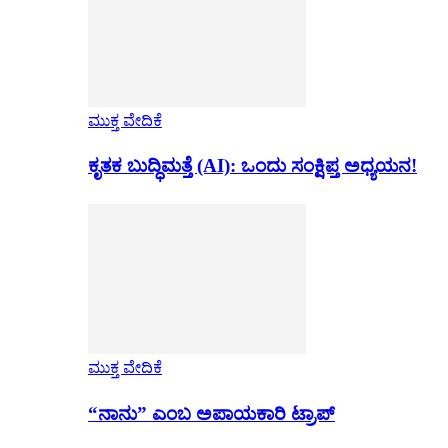
ಮುಕ್ತ ವೇದಿಕೆ
ಕೃತಕ ಬುದ್ಧಿಮತ್ತೆ (AI): ಒಂದು ಸಂಕ್ಷಿಪ್ತ ಅಧ್ಯಯನ!
ಮುಕ್ತ ವೇದಿಕೆ
“ನಾನು” ಎಂಬ ಅಪಾಯಕಾರಿ ಟ್ರಾಪ್