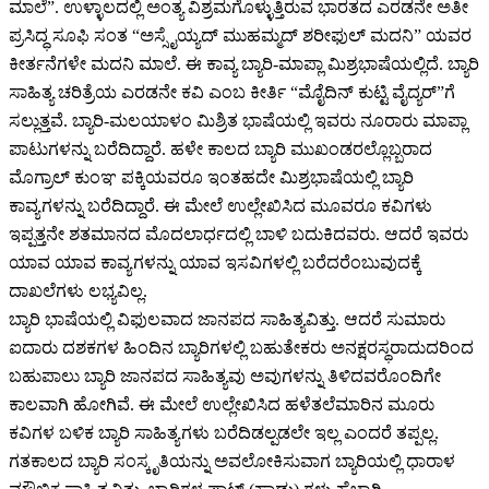
ಮಾಲೆ”. ಉಳ್ಳಾಲದಲ್ಲಿ ಅಂತ್ಯ ವಿಶ್ರಮಗೊಳ್ಳುತ್ತಿರುವ ಭಾರತದ ಎರಡನೇ ಅತೀ
ಪ್ರಸಿದ್ಧ ಸೂಫಿ ಸಂತ “ಅಸ್ಸೈಯ್ಯದ್ ಮುಹಮ್ಮದ್ ಶರೀಫುಲ್ ಮದನಿ” ಯವರ
ಕೀರ್ತನೆಗಳೇ ಮದನಿ ಮಾಲೆ. ಈ ಕಾವ್ಯ ಬ್ಯಾರಿ-ಮಾಪ್ಲಾ ಮಿಶ್ರಭಾಷೆಯಲ್ಲಿದೆ. ಬ್ಯಾರಿ
ಸಾಹಿತ್ಯ ಚರಿತ್ರೆಯ ಎರಡನೇ ಕವಿ ಎಂಬ ಕೀರ್ತಿ “ಮೊೈದಿನ್ ಕುಟ್ಟಿ ವೈದ್ಯರ್”ಗೆ
ಸಲ್ಲುತ್ತವೆ. ಬ್ಯಾರಿ-ಮಲಯಾಳಂ ಮಿಶ್ರಿತ ಭಾಷೆಯಲ್ಲಿ ಇವರು ನೂರಾರು ಮಾಪ್ಲಾ
ಪಾಟುಗಳನ್ನು ಬರೆದಿದ್ದಾರೆ. ಹಳೇ ಕಾಲದ ಬ್ಯಾರಿ ಮುಖಂಡರಲ್ಲೊಬ್ಬರಾದ
ಮೊಗ್ರಾಲ್ ಕುಂಞ ಪಕ್ಕಿಯವರೂ ಇಂತಹದೇ ಮಿಶ್ರಭಾಷೆಯಲ್ಲಿ ಬ್ಯಾರಿ
ಕಾವ್ಯಗಳನ್ನು ಬರೆದಿದ್ದಾರೆ. ಈ ಮೇಲೆ ಉಲ್ಲೇಖಿಸಿದ ಮೂವರೂ ಕವಿಗಳು
ಇಪ್ಪತ್ತನೇ ಶತಮಾನದ ಮೊದಲಾರ್ಧದಲ್ಲಿ ಬಾಳಿ ಬದುಕಿದವರು. ಆದರೆ ಇವರು
ಯಾವ ಯಾವ ಕಾವ್ಯಗಳನ್ನು ಯಾವ ಇಸವಿಗಳಲ್ಲಿ ಬರೆದರೆಂಬುವುದಕ್ಕೆ
ದಾಖಲೆಗಳು ಲಭ್ಯವಿಲ್ಲ.
ಬ್ಯಾರಿ ಭಾಷೆಯಲ್ಲಿ ವಿಫುಲವಾದ ಜಾನಪದ ಸಾಹಿತ್ಯವಿತ್ತು. ಆದರೆ ಸುಮಾರು
ಐದಾರು ದಶಕಗಳ ಹಿಂದಿನ ಬ್ಯಾರಿಗಳಲ್ಲಿ ಬಹುತೇಕರು ಅನಕ್ಷರಸ್ಥರಾದುದರಿಂದ
ಬಹುಪಾಲು ಬ್ಯಾರಿ ಜಾನಪದ ಸಾಹಿತ್ಯವು ಅವುಗಳನ್ನು ತಿಳಿದವರೊಂದಿಗೇ
ಕಾಲವಾಗಿ ಹೋಗಿವೆ. ಈ ಮೇಲೆ ಉಲ್ಲೇಖಿಸಿದ ಹಳೆತಲೆಮಾರಿನ ಮೂರು
ಕವಿಗಳ ಬಳಿಕ ಬ್ಯಾರಿ ಸಾಹಿತ್ಯಗಳು ಬರೆದಿಡಲ್ಪಡಲೇ ಇಲ್ಲ ಎಂದರೆ ತಪ್ಪಲ್ಲ.
ಗತಕಾಲದ ಬ್ಯಾರಿ ಸಂಸ್ಕೃತಿಯನ್ನು ಅವಲೋಕಿಸುವಾಗ ಬ್ಯಾರಿಯಲ್ಲಿ ಧಾರಾಳ