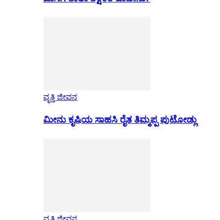
ವೃತ್ತಿ ಜೀವನ
ಮೀನು ಕೃಷಿಯ ಸಾಹಸಿ ರೈತ ತಿಮ್ಮಪ್ಪ ಪುಟೋಡ್ಲು
ವೃತ್ತಿ ಜೀವನ