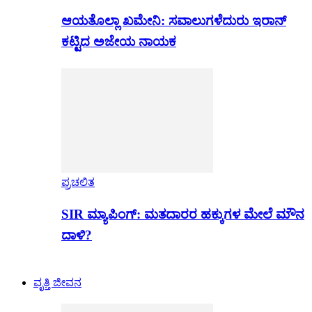
ಆಯತೊಲ್ಲಾ ಖಮೇನಿ: ಸವಾಲುಗಳೆದುರು ಇರಾನ್
ಕಟ್ಟಿದ ಅಜೇಯ ನಾಯಕ
ಪ್ರಚಲಿತ
SIR ಮ್ಯಾಪಿಂಗ್: ಮತದಾರರ ಹಕ್ಕುಗಳ ಮೇಲೆ ಮೌನ
ದಾಳಿ?
ವೃತ್ತಿ ಜೀವನ