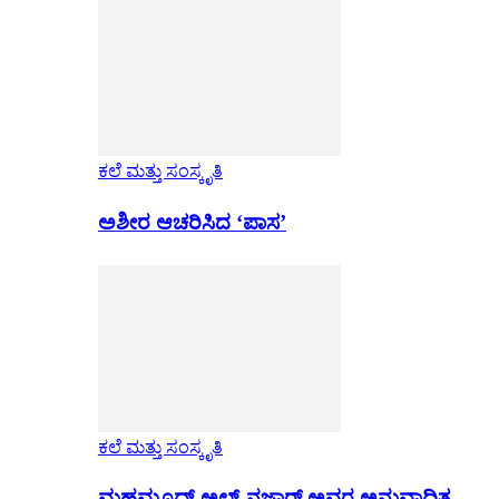
ಕಲೆ ಮತ್ತು ಸಂಸ್ಕೃತಿ
ಅಶೀರ ಆಚರಿಸಿದ ‘ಪಾಸ’
ಕಲೆ ಮತ್ತು ಸಂಸ್ಕೃತಿ
ಮಹಮೂದ್ ಅಲ್-ನಜ್ಜಾರ್ ಅವರ ಅನುವಾದಿತ