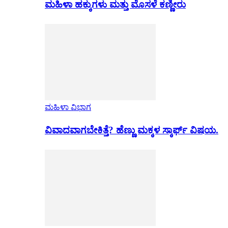
ಮಹಿಳಾ ಹಕ್ಕುಗಳು ಮತ್ತು ಮೊಸಳೆ ಕಣ್ಣೀರು
ಮಹಿಳಾ ವಿಭಾಗ
ವಿವಾದವಾಗಬೇಕಿತ್ತೆ? ಹೆಣ್ಣು ಮಕ್ಕಳ ಸ್ಕಾರ್ಫ್ ವಿಷಯ.