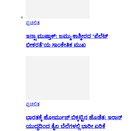
ಪ್ರಚಲಿತ
ಇನ್ಷಾ ಮುಷ್ತಾಕ್: ಜಮ್ಮು-ಕಾಶ್ಮೀರದ ‘ಪೆಲೆಟ್
ಭೀಕರತೆ’ಯ ಸಾಂಕೇತಿಕ ಮುಖ
ಪ್ರಚಲಿತ
ಭಾರತಕ್ಕೆ ಹೋರ್ಮುಜ್ ಬಿಕ್ಕಟ್ಟಿನ ಹೊಡೆತ: ಇರಾನ್
ಯುದ್ಧದಿಂದ ತೈಲ ಬೆಲೆಗಳಲ್ಲಿ ಭಾರೀ ಏರಿಕೆ