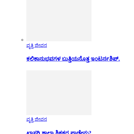
ವೃತ್ತಿ ಜೀವನ
ಕಲಿಕಾನುಭವಗಳ ಬುತ್ತಿಯನೊತ್ತ ಇಂಟರ್ನಶಿಪ್.
ವೃತ್ತಿ ಜೀವನ
ಖಾಸಗಿ ಶಾಲಾ ಶಿಕ್ಷಕರ ಪಾಡೇನು?