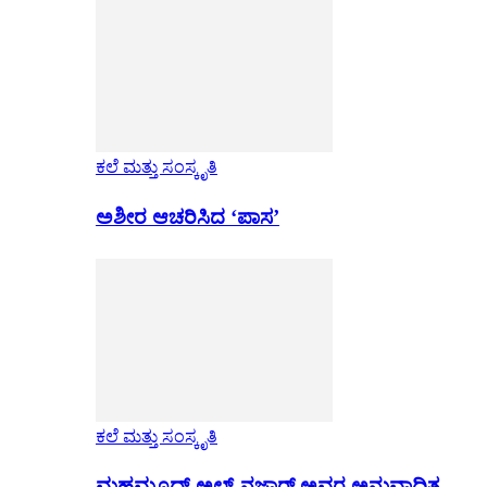
ಕಲೆ ಮತ್ತು ಸಂಸ್ಕೃತಿ
ಅಶೀರ ಆಚರಿಸಿದ ‘ಪಾಸ’
ಕಲೆ ಮತ್ತು ಸಂಸ್ಕೃತಿ
ಮಹಮೂದ್ ಅಲ್-ನಜ್ಜಾರ್ ಅವರ ಅನುವಾದಿತ