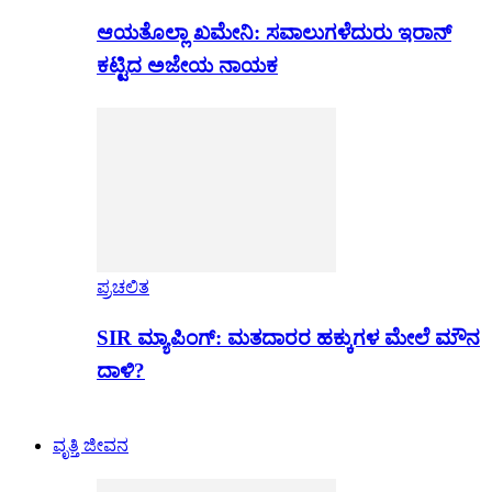
ಆಯತೊಲ್ಲಾ ಖಮೇನಿ: ಸವಾಲುಗಳೆದುರು ಇರಾನ್
ಕಟ್ಟಿದ ಅಜೇಯ ನಾಯಕ
ಪ್ರಚಲಿತ
SIR ಮ್ಯಾಪಿಂಗ್: ಮತದಾರರ ಹಕ್ಕುಗಳ ಮೇಲೆ ಮೌನ
ದಾಳಿ?
ವೃತ್ತಿ ಜೀವನ