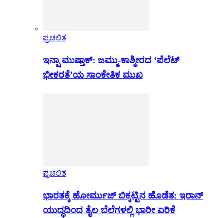
ಪ್ರಚಲಿತ
ಇನ್ಷಾ ಮುಷ್ತಾಕ್: ಜಮ್ಮು-ಕಾಶ್ಮೀರದ ‘ಪೆಲೆಟ್
ಭೀಕರತೆ’ಯ ಸಾಂಕೇತಿಕ ಮುಖ
ಪ್ರಚಲಿತ
ಭಾರತಕ್ಕೆ ಹೋರ್ಮುಜ್ ಬಿಕ್ಕಟ್ಟಿನ ಹೊಡೆತ: ಇರಾನ್
ಯುದ್ಧದಿಂದ ತೈಲ ಬೆಲೆಗಳಲ್ಲಿ ಭಾರೀ ಏರಿಕೆ