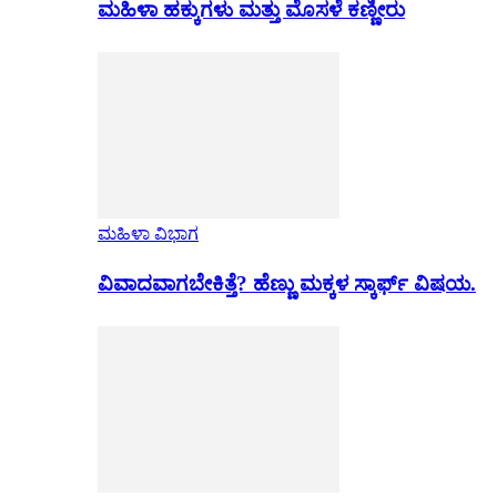
ಮಹಿಳಾ ಹಕ್ಕುಗಳು ಮತ್ತು ಮೊಸಳೆ ಕಣ್ಣೀರು
ಮಹಿಳಾ ವಿಭಾಗ
ವಿವಾದವಾಗಬೇಕಿತ್ತೆ? ಹೆಣ್ಣು ಮಕ್ಕಳ ಸ್ಕಾರ್ಫ್ ವಿಷಯ.