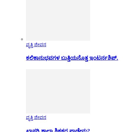
ವೃತ್ತಿ ಜೀವನ
ಕಲಿಕಾನುಭವಗಳ ಬುತ್ತಿಯನೊತ್ತ ಇಂಟರ್ನಶಿಪ್.
ವೃತ್ತಿ ಜೀವನ
ಖಾಸಗಿ ಶಾಲಾ ಶಿಕ್ಷಕರ ಪಾಡೇನು?