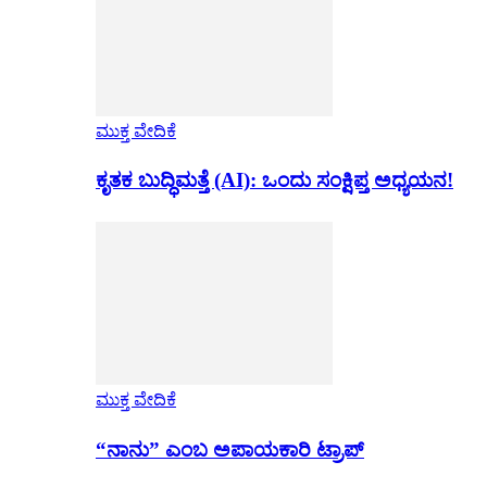
ಮುಕ್ತ ವೇದಿಕೆ
ಕೃತಕ ಬುದ್ಧಿಮತ್ತೆ (AI): ಒಂದು ಸಂಕ್ಷಿಪ್ತ ಅಧ್ಯಯನ!
ಮುಕ್ತ ವೇದಿಕೆ
“ನಾನು” ಎಂಬ ಅಪಾಯಕಾರಿ ಟ್ರಾಪ್