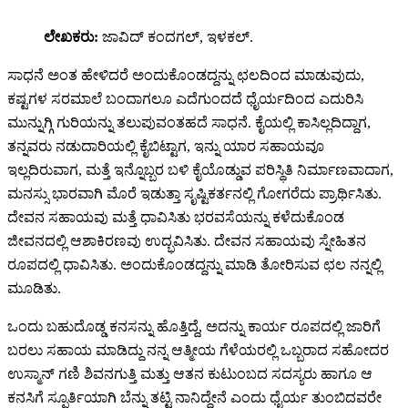
ಲೇಖಕರು:
ಜಾವಿದ್ ಕಂದಗಲ್, ಇಳಕಲ್.
ಸಾಧನೆ ಅಂತ ಹೇಳಿದರೆ ಅಂದುಕೊಂಡದ್ದನ್ನು ಛಲದಿಂದ ಮಾಡುವುದು,
ಕಷ್ಟಗಳ ಸರಮಾಲೆ ಬಂದಾಗಲೂ ಎದೆಗುಂದದೆ ಧೈರ್ಯದಿಂದ ಎದುರಿಸಿ
ಮುನ್ನುಗ್ಗಿ ಗುರಿಯನ್ನು ತಲುಪುವಂತಹದೆ ಸಾಧನೆ. ಕೈಯಲ್ಲಿ ಕಾಸಿಲ್ಲದಿದ್ದಾಗ,
ತನ್ನವರು ನಡುದಾರಿಯಲ್ಲಿ ಕೈಬಿಟ್ಟಾಗ, ಇನ್ನು ಯಾರ ಸಹಾಯವೂ
ಇಲ್ಲದಿರುವಾಗ, ಮತ್ತೆ ಇನ್ನೊಬ್ಬರ ಬಳಿ ಕೈಯೊಡ್ಡುವ ಪರಿಸ್ಥಿತಿ ನಿರ್ಮಾಣವಾದಾಗ,
ಮನಸ್ಸು ಭಾರವಾಗಿ ಮೊರೆ ಇಡುತ್ತಾ ಸೃಷ್ಟಿಕರ್ತನಲ್ಲಿ ಗೋಗರೆದು ಪ್ರಾರ್ಥಿಸಿತು.
ದೇವನ ಸಹಾಯವು ಮತ್ತೆ ಧಾವಿಸಿತು ಭರವಸೆಯನ್ನು ಕಳೆದುಕೊಂಡ
ಜೀವನದಲ್ಲಿ ಆಶಾಕಿರಣವು ಉದ್ಭವಿಸಿತು. ದೇವನ ಸಹಾಯವು ಸ್ನೇಹಿತನ
ರೂಪದಲ್ಲಿ ಧಾವಿಸಿತು. ಅಂದುಕೊಂಡದ್ದನ್ನು ಮಾಡಿ ತೋರಿಸುವ ಛಲ ನನ್ನಲ್ಲಿ
ಮೂಡಿತು.
ಒಂದು ಬಹುದೊಡ್ಡ ಕನಸನ್ನು ಹೊತ್ತಿದ್ದೆ, ಅದನ್ನು ಕಾರ್ಯ ರೂಪದಲ್ಲಿ ಜಾರಿಗೆ
ಬರಲು ಸಹಾಯ ಮಾಡಿದ್ದು ನನ್ನ ಆತ್ಮೀಯ ಗೆಳೆಯರಲ್ಲಿ ಒಬ್ಬರಾದ ಸಹೋದರ
ಉಸ್ಮಾನ್ ಗಣಿ ಶಿವನಗುತ್ತಿ ಮತ್ತು ಆತನ ಕುಟುಂಬದ ಸದಸ್ಯರು ಹಾಗೂ ಆ
ಕನಸಿಗೆ ಸ್ಪೂರ್ತಿಯಾಗಿ ಬೆನ್ನು ತಟ್ಟಿ ನಾನಿದ್ದೇನೆ ಎಂದು ಧೈರ್ಯ ತುಂಬಿದವರೇ