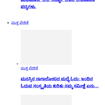
ಪದ್ಯಗಳು.
ಮುಕ್ತ ವೇದಿಕೆ
ಮುಕ್ತ ವೇದಿಕೆ
ಮನಸ್ಸಿನ ನಾಗಾಲೋಟದ ಮಧ್ಯೆ ಓದು: ಇಂದಿನ
ಓದುವ ಸಂಸ್ಕೃತಿಯ ಕುರಿತು ನಮ್ಮ ಸಮೀಕ್ಷೆ ಏನು…