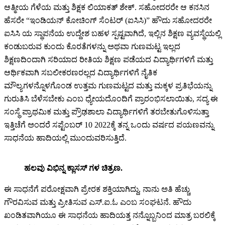
ಆತ್ಮೀಯ ಗೆಳೆಯ ಮತ್ತು ಶಿಕ್ಷಕ ಲಿಯಾಕತ್ ಶೇಕ್. ಸಹೋದರರೇ ಆ ಕನಸಿನ
ಹೆಸರೇ “ಇಂಡಿಯನ್ ಕೋಚಿಂಗ್ ಸೆಂಟರ್ (ಐಸಿಸಿ)” ಹೌದು ಸಹೋದರರೇ
ಐಸಿಸಿ ಯ ಸ್ಥಾಪನೆಯ ಉದ್ದೇಶ ಬಹಳ ಸ್ಪಷ್ಟವಾಗಿದೆ, ಇಲ್ಲಿನ ಶಿಕ್ಷಣ ವ್ಯವಸ್ಥೆಯಲ್ಲಿ
ಕಂಡುಬರುವ ಕುಂದು ಕೊರತೆಗಳನ್ನು ಅಥವಾ ಗುಣಮಟ್ಟ ಇಲ್ಲದ
ಶಿಕ್ಷಣದಿಂದಾಗಿ ಸರಿಯಾದ ರೀತಿಯ ಶಿಕ್ಷಣ ಪಡೆಯದ ವಿದ್ಯಾರ್ಥಿಗಳಿಗೆ ಮತ್ತು
ಆರ್ಥಿಕವಾಗಿ ಸಬಲೀಕರಣರಲ್ಲದ ವಿದ್ಯಾರ್ಥಿಗಳಿಗೆ ನೈತಿಕ
ಮೌಲ್ಯಗಳನ್ನೊಳಗೊಂಡ ಉತ್ತಮ ಗುಣಮಟ್ಟದ ಮತ್ತು ಮಕ್ಕಳ ಪ್ರತಿಭೆಯನ್ನು
ಗುರುತಿಸಿ ಬೆಳೆಸಬೇಕು ಎಂಬ ಧ್ಯೇಯದೊಂದಿಗೆ ಪ್ರಾರಂಭಿಸಲಾಯಿತು, ಸದ್ಯ ಈ
ಸಂಸ್ಥೆ ಪ್ರಾಥಮಿಕ ಮತ್ತು ಪ್ರೌಢಶಾಲಾ ವಿದ್ಯಾರ್ಥಿಗಳಿಗೆ ತರಬೇತುಗೊಳಿಸುತ್ತಾ
ಇತ್ತಿಚೆಗೆ ಅಂದರೆ ಸಪ್ಟೆಂಬರ್ 10 2022ಕ್ಕೆ ತನ್ನ ಒಂದು ವರ್ಷದ ಪಯಣವನ್ನು
ಸಾಧನೆಯ ಹಾದಿಯಲ್ಲಿ ಮುಂದುವರಿಸುತ್ತಿದೆ.
ಹಲವು ವಿಭಿನ್ನ ಕ್ಲಾಸಸ್ ಗಳ ಚಿತ್ರಣ.
ಈ ಸಾಧನೆಗೆ ಪರೋಕ್ಷವಾಗಿ ಪ್ರೇರಕ ಶಕ್ತಿಯಾಗಿದ್ದು, ನಾನು ಅತಿ ಹೆಚ್ಚು
ಗೌರವಿಸುವ ಮತ್ತು ಪ್ರೀತಿಸುವ ಎಸ್.ಐ.ಓ ಎಂಬ ಸಂಘಟನೆ. ಹೌದು
ಖಂಡಿತವಾಗಿಯೂ ಈ ಸಾಧನೆಯ ಹಾದಿಯತ್ತ ನನ್ನೊಬ್ಬನಿಂದ ಮಾತ್ರ ಬರಲಿಕ್ಕೆ