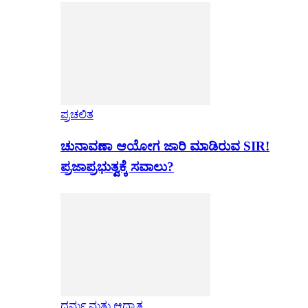
ಪ್ರಚಲಿತ
ಚುನಾವಣಾ ಆಯೋಗ ಜಾರಿ ಮಾಡಿರುವ SIR!
ಪ್ರಜಾಪ್ರಭುತ್ವಕ್ಕೆ ಸವಾಲು?
ಧರ್ಮ ಮತ್ತು ಆಧ್ಯಾತ್ಮ