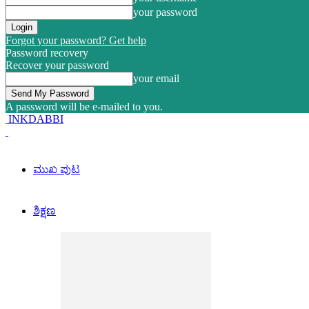
your password
Forgot your password? Get help
Password recovery
Recover your password
your email
A password will be e-mailed to you.
INKDABBI
ಮುಖ ಪುಟ
ಶಿಕ್ಷಣ