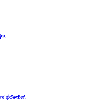
್ಷಣ.
ರ್ಪಕ ಫೆಲೋಶಿಪ್.