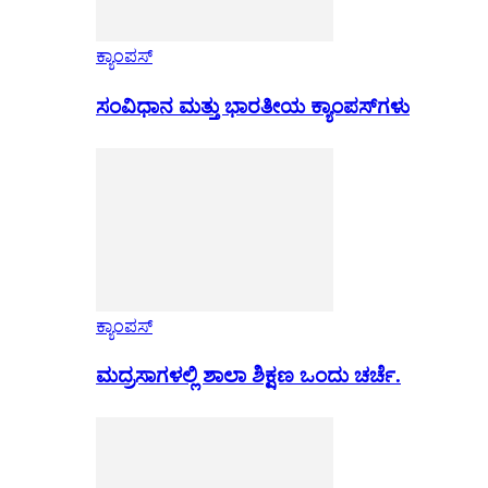
ಕ್ಯಾಂಪಸ್
ಸಂವಿಧಾನ ಮತ್ತು ಭಾರತೀಯ ಕ್ಯಾಂಪಸ್‌ಗಳು
ಕ್ಯಾಂಪಸ್
ಮದ್ರಸಾಗಳಲ್ಲಿ ಶಾಲಾ ಶಿಕ್ಷಣ ಒಂದು ಚರ್ಚೆ.