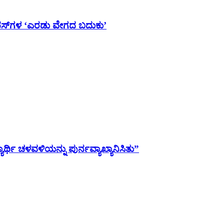
ಯಾಂಪಸ್‌ಗಳ ‘ಎರಡು ವೇಗದ ಬದುಕು’
ಯಾರ್ಥಿ ಚಳವಳಿಯನ್ನು ಪುರ್ನವ್ಯಾಖ್ಯಾನಿಸಿತು”