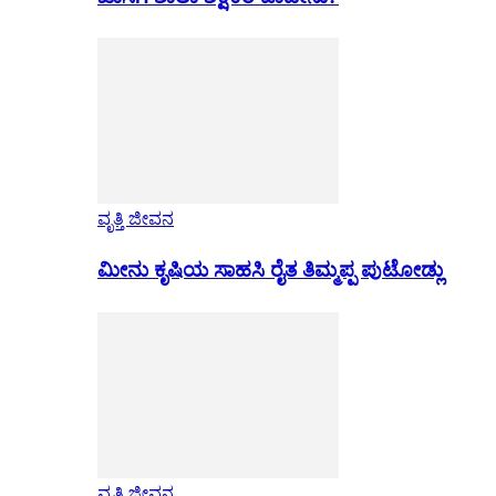
ವೃತ್ತಿ ಜೀವನ
ಮೀನು ಕೃಷಿಯ ಸಾಹಸಿ ರೈತ ತಿಮ್ಮಪ್ಪ ಪುಟೋಡ್ಲು
ವೃತ್ತಿ ಜೀವನ