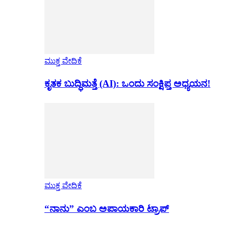
ಮುಕ್ತ ವೇದಿಕೆ
ಕೃತಕ ಬುದ್ಧಿಮತ್ತೆ (AI): ಒಂದು ಸಂಕ್ಷಿಪ್ತ ಅಧ್ಯಯನ!
ಮುಕ್ತ ವೇದಿಕೆ
“ನಾನು” ಎಂಬ ಅಪಾಯಕಾರಿ ಟ್ರಾಪ್