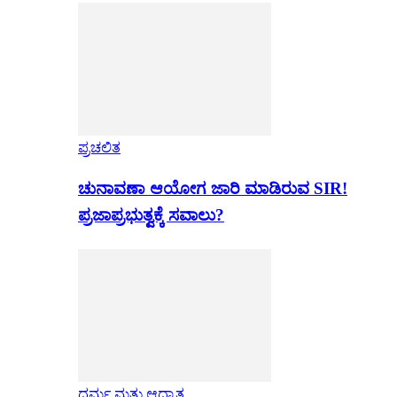
ಪ್ರಚಲಿತ
ಚುನಾವಣಾ ಆಯೋಗ ಜಾರಿ ಮಾಡಿರುವ SIR!
ಪ್ರಜಾಪ್ರಭುತ್ವಕ್ಕೆ ಸವಾಲು?
ಧರ್ಮ ಮತ್ತು ಆಧ್ಯಾತ್ಮ