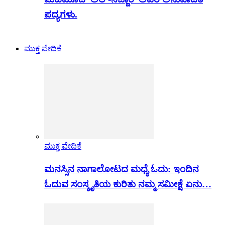
ಪದ್ಯಗಳು.
ಮುಕ್ತ ವೇದಿಕೆ
ಮುಕ್ತ ವೇದಿಕೆ
ಮನಸ್ಸಿನ ನಾಗಾಲೋಟದ ಮಧ್ಯೆ ಓದು: ಇಂದಿನ
ಓದುವ ಸಂಸ್ಕೃತಿಯ ಕುರಿತು ನಮ್ಮ ಸಮೀಕ್ಷೆ ಏನು…