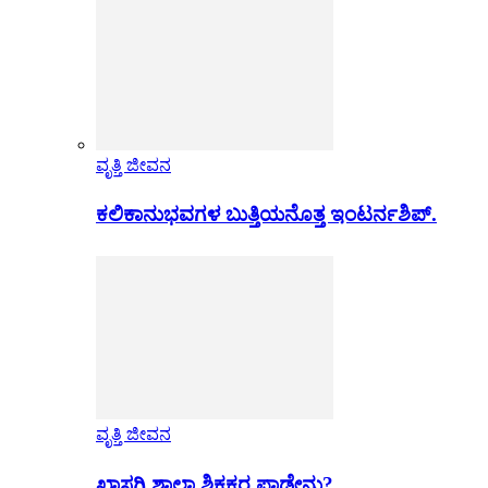
ವೃತ್ತಿ ಜೀವನ
ಕಲಿಕಾನುಭವಗಳ ಬುತ್ತಿಯನೊತ್ತ ಇಂಟರ್ನಶಿಪ್.
ವೃತ್ತಿ ಜೀವನ
ಖಾಸಗಿ ಶಾಲಾ ಶಿಕ್ಷಕರ ಪಾಡೇನು?