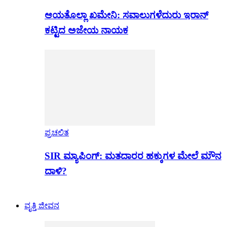
ಆಯತೊಲ್ಲಾ ಖಮೇನಿ: ಸವಾಲುಗಳೆದುರು ಇರಾನ್
ಕಟ್ಟಿದ ಅಜೇಯ ನಾಯಕ
ಪ್ರಚಲಿತ
SIR ಮ್ಯಾಪಿಂಗ್: ಮತದಾರರ ಹಕ್ಕುಗಳ ಮೇಲೆ ಮೌನ
ದಾಳಿ?
ವೃತ್ತಿ ಜೀವನ