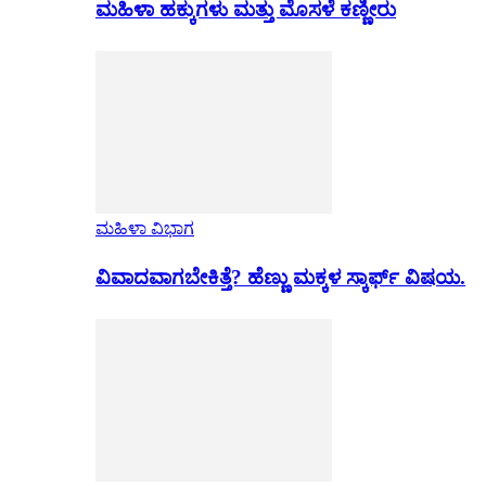
ಮಹಿಳಾ ಹಕ್ಕುಗಳು ಮತ್ತು ಮೊಸಳೆ ಕಣ್ಣೀರು
ಮಹಿಳಾ ವಿಭಾಗ
ವಿವಾದವಾಗಬೇಕಿತ್ತೆ? ಹೆಣ್ಣು ಮಕ್ಕಳ ಸ್ಕಾರ್ಫ್ ವಿಷಯ.