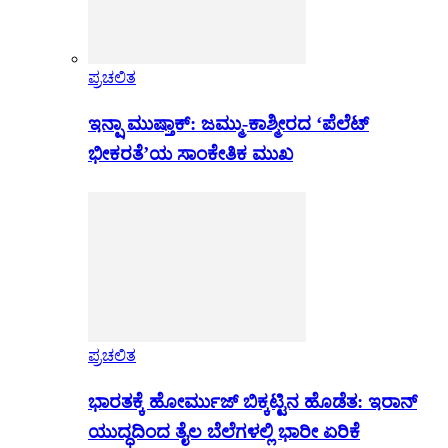
ಪ್ರಚಲಿತ
ಇನ್ಷಾ ಮುಷ್ತಾಕ್: ಜಮ್ಮು-ಕಾಶ್ಮೀರದ ‘ಪೆಲೆಟ್
ಭೀಕರತೆ’ಯ ಸಾಂಕೇತಿಕ ಮುಖ
ಪ್ರಚಲಿತ
ಭಾರತಕ್ಕೆ ಹೋರ್ಮುಜ್ ಬಿಕ್ಕಟ್ಟಿನ ಹೊಡೆತ: ಇರಾನ್
ಯುದ್ಧದಿಂದ ತೈಲ ಬೆಲೆಗಳಲ್ಲಿ ಭಾರೀ ಏರಿಕೆ