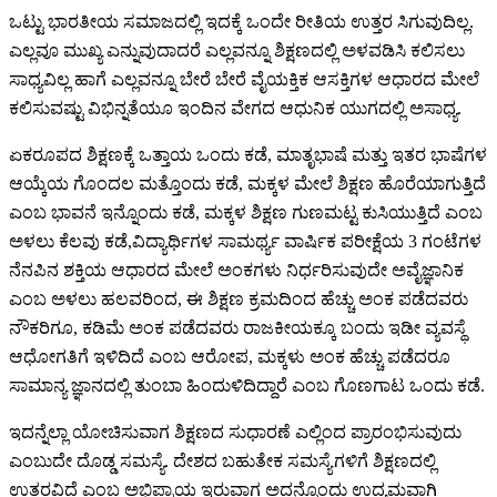
ಒಟ್ಟು ಭಾರತೀಯ ಸಮಾಜದಲ್ಲಿ ಇದಕ್ಕೆ ಒಂದೇ ರೀತಿಯ ಉತ್ತರ ಸಿಗುವುದಿಲ್ಲ.
ಎಲ್ಲವೂ ಮುಖ್ಯ ಎನ್ನುವುದಾದರೆ ಎಲ್ಲವನ್ನೂ ಶಿಕ್ಷಣದಲ್ಲಿ ಅಳವಡಿಸಿ ಕಲಿಸಲು
ಸಾಧ್ಯವಿಲ್ಲ ಹಾಗೆ ಎಲ್ಲವನ್ನೂ ಬೇರೆ ಬೇರೆ ವೈಯಕ್ತಿಕ ಆಸಕ್ತಿಗಳ ಆಧಾರದ ಮೇಲೆ
ಕಲಿಸುವಷ್ಟು ವಿಭಿನ್ನತೆಯೂ ಇಂದಿನ ವೇಗದ ಆಧುನಿಕ ಯುಗದಲ್ಲಿ ಅಸಾಧ್ಯ.
ಏಕರೂಪದ ಶಿಕ್ಷಣಕ್ಕೆ ಒತ್ತಾಯ ಒಂದು ಕಡೆ, ಮಾತೃಭಾಷೆ ಮತ್ತು ಇತರ ಭಾಷೆಗಳ
ಆಯ್ಕೆಯ ಗೊಂದಲ ಮತ್ತೊಂದು ಕಡೆ, ಮಕ್ಕಳ ಮೇಲೆ ಶಿಕ್ಷಣ ಹೊರೆಯಾಗುತ್ತಿದೆ
ಎಂಬ ಭಾವನೆ ಇನ್ನೊಂದು ಕಡೆ, ಮಕ್ಕಳ ಶಿಕ್ಷಣ ಗುಣಮಟ್ಟ ಕುಸಿಯುತ್ತಿದೆ ಎಂಬ
ಅಳಲು ಕೆಲವು ಕಡೆ,ವಿದ್ಯಾರ್ಥಿಗಳ ಸಾಮರ್ಥ್ಯ ವಾರ್ಷಿಕ ಪರೀಕ್ಷೆಯ 3 ಗಂಟೆಗಳ
ನೆನಪಿನ ಶಕ್ತಿಯ ಆಧಾರದ ಮೇಲೆ ಅಂಕಗಳು ನಿರ್ಧರಿಸುವುದೇ ಅವೈಜ್ಞಾನಿಕ
ಎಂಬ ಅಳಲು ಹಲವರಿಂದ, ಈ ಶಿಕ್ಷಣ ಕ್ರಮದಿಂದ ಹೆಚ್ಚು ಅಂಕ ಪಡೆದವರು
ನೌಕರಿಗೂ, ಕಡಿಮೆ ಅಂಕ ಪಡೆದವರು ರಾಜಕೀಯಕ್ಕೂ ಬಂದು ಇಡೀ ವ್ಯವಸ್ಥೆ
ಆಧೋಗತಿಗೆ ಇಳಿದಿದೆ ಎಂಬ ಆರೋಪ, ಮಕ್ಕಳು ಅಂಕ ಹೆಚ್ಚು ಪಡೆದರೂ
ಸಾಮಾನ್ಯ ಜ್ಞಾನದಲ್ಲಿ ತುಂಬಾ ಹಿಂದುಳಿದಿದ್ದಾರೆ ಎಂಬ ಗೊಣಗಾಟ ಒಂದು ಕಡೆ.
ಇದನ್ನೆಲ್ಲಾ ಯೋಚಿಸುವಾಗ ಶಿಕ್ಷಣದ ಸುಧಾರಣೆ ಎಲ್ಲಿಂದ ಪ್ರಾರಂಭಿಸುವುದು
ಎಂಬುದೇ ದೊಡ್ಡ ಸಮಸ್ಯೆ. ದೇಶದ ಬಹುತೇಕ ಸಮಸ್ಯೆಗಳಿಗೆ ಶಿಕ್ಷಣದಲ್ಲಿ
ಉತ್ತರವಿದೆ ಎಂಬ ಅಭಿಪ್ರಾಯ ಇರುವಾಗ ಅದನ್ನೊಂದು ಉದ್ಯಮವಾಗಿ