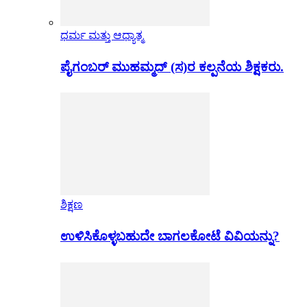
ಧರ್ಮ ಮತ್ತು ಆಧ್ಯಾತ್ಮ
ಪೈಗಂಬರ್ ಮುಹಮ್ಮದ್ (ಸ)ರ ಕಲ್ಪನೆಯ ಶಿಕ್ಷಕರು.
ಶಿಕ್ಷಣ
ಉಳಿಸಿಕೊಳ್ಳಬಹುದೇ ಬಾಗಲಕೋಟೆ ವಿವಿಯನ್ನು?