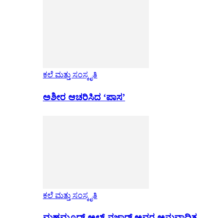
ಕಲೆ ಮತ್ತು ಸಂಸ್ಕೃತಿ
ಅಶೀರ ಆಚರಿಸಿದ ‘ಪಾಸ’
ಕಲೆ ಮತ್ತು ಸಂಸ್ಕೃತಿ
ಮಹಮೂದ್ ಅಲ್-ನಜ್ಜಾರ್ ಅವರ ಅನುವಾದಿತ