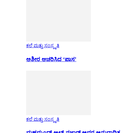
ಕಲೆ ಮತ್ತು ಸಂಸ್ಕೃತಿ
ಅಶೀರ ಆಚರಿಸಿದ ‘ಪಾಸ’
ಕಲೆ ಮತ್ತು ಸಂಸ್ಕೃತಿ
ಮಹಮೂದ್ ಅಲ್-ನಜ್ಜಾರ್ ಅವರ ಅನುವಾದಿತ