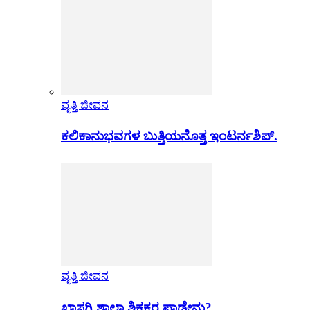
ವೃತ್ತಿ ಜೀವನ
ಕಲಿಕಾನುಭವಗಳ ಬುತ್ತಿಯನೊತ್ತ ಇಂಟರ್ನಶಿಪ್.
ವೃತ್ತಿ ಜೀವನ
ಖಾಸಗಿ ಶಾಲಾ ಶಿಕ್ಷಕರ ಪಾಡೇನು?