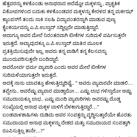
ಹೆತ್ತವರನ್ನು ಕಳಕೊಂಡು ಅನಾಥರಾದ ಅದೆಷ್ಟೋ ಮಕ್ಕಳನ್ನು , ಪ್ರಾಕೃತಿಕ
ವಿಕೋಪಗಳಿಂದ ಬದುಕು ಕಳಕೊಂಡವರ ಮಕ್ಕಳನ್ನು ಕೇರಳದ ತನ್ನ ಮರ್ಕಝ್
ಕ್ಯಾಂಪಸ್‌ಗೆ ತಂದು ಸಾಕಿ ಸಲಹಿ ವಿದ್ಯಾವಂತರನ್ನಾಗಿ ಮಾಡುವ ಪುಣ್ಯ
ಕೈಂಕರ್ಯವನ್ನು ಎ.ಪಿ.ಉಸ್ತಾದ್ ಸದ್ದಿಲ್ಲದೇ ಮಾಡುತ್ತಿದ್ದಾರೆ.
ಅದಾಗ್ಯೂ ಅವರ ಮೇಲೆ ನಿರಂತರವಾಗಿ ಟೀಕೆಗಳ ಸುರಿಮಳೆ ವರ್ಷಿಸುತ್ತಲೇ
ಇರುತ್ತದೆ. ಅವ್ಯಾವುದಕ್ಕೂ ಎ.ಪಿ.ಉಸ್ತಾದ್ ಮಾತಿನ ಮೂಲಕ
ಪ್ರತಿಕ್ರಿಯಿಸುವುದೇ ಇಲ್ಲ. ಅವರು ತನ್ನ ಪಾಡಿಗೆ ತನ್ನ ಕೆಲಸವನ್ನು
ಮುಂದುವರಿಸುತ್ತಲೇ ಬಂದಿದ್ದಾರೆ.
ಅವರೋರ್ವ ಧರ್ಮ ವ್ಯಾಪಾರಿ ಎಂದು ಅವರ ಮೇಲೆ ಟೀಕೆಗಳ
ಸುರಿಮಳೆಯಾಗುತ್ತಲೇ ಇರುತ್ತದೆ.
ಅದಕ್ಕೆ ನಾನು ಯಾವತ್ತೂ ಹೇಳುತ್ತಿದ್ದುದಿಷ್ಟೆ.. ” ಅವರು ವ್ಯಾಪಾರವೇ ಮಾಡಲಿ…
ತಪ್ಪೇನು.. ಅವರೆಷ್ಟು ವ್ಯಾಪಾರ ಮಾಡ್ತಾರೋ… ಎಷ್ಟು ಲಾಭ ಗಳಿಸ್ತಾರೋ ಅಷ್ಟು
ಸಮುದಾಯಕ್ಕೂ ಲಾಭ.. ಎಷ್ಟು ಮಂದಿ ವ್ಯಾಪಾರಿಗಳು ಅವರಷ್ಟು ದೊಡ್ಡ
ಸಂಖ್ಯೆಯಲ್ಲಿ ಅನಾಥ ಮಕ್ಕಳ ಬಾಳಿಗೆ ಬೆಳಕಾಗುತ್ತಿದ್ದಾರೆ…”
ಬಂಡವಾಳಶಾಹಿಗಳು ದುಡಿದು ಅವರ ಸಂಪತ್ತನ್ನು ವೃದ್ಧಿಸುತ್ತಾರೆಯೇ ಹೊರತು
ಸಮುದಾಯದ ಅನಾಥ ಮಕ್ಕಳನ್ನು ದೇಶದ ಮತ್ತು ಸಮುದಾಯದ ಸಂಪತ್ತಾಗಿ
ರೂಪಿಸುತ್ತಿಲ್ಲ ತಾನೇ…?”