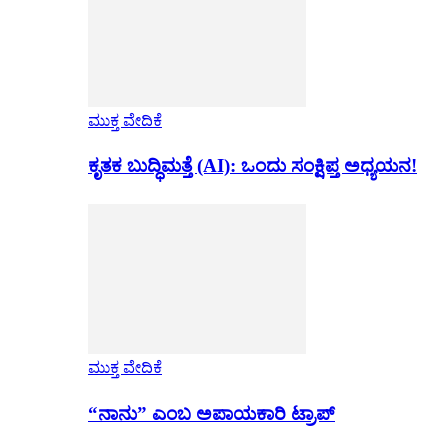
ಮುಕ್ತ ವೇದಿಕೆ
ಕೃತಕ ಬುದ್ಧಿಮತ್ತೆ (AI): ಒಂದು ಸಂಕ್ಷಿಪ್ತ ಅಧ್ಯಯನ!
ಮುಕ್ತ ವೇದಿಕೆ
“ನಾನು” ಎಂಬ ಅಪಾಯಕಾರಿ ಟ್ರಾಪ್