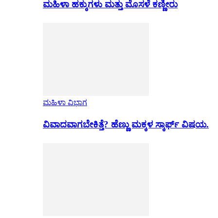
ಮಹಿಳಾ ಹಕ್ಕುಗಳು ಮತ್ತು ಮೊಸಳೆ ಕಣ್ಣೀರು
ಮಹಿಳಾ ವಿಭಾಗ
ವಿವಾದವಾಗಬೇಕಿತ್ತೆ? ಹೆಣ್ಣು ಮಕ್ಕಳ ಸ್ಕಾರ್ಫ್ ವಿಷಯ.