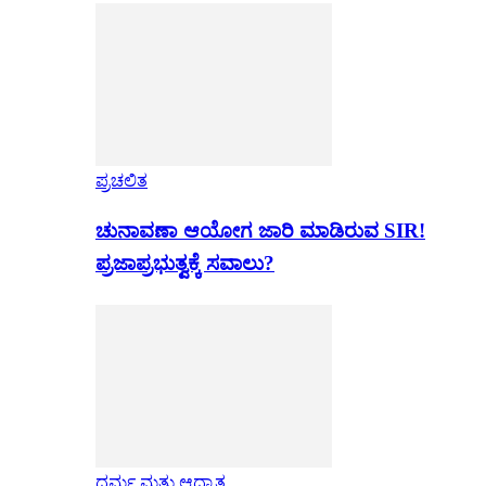
ಪ್ರಚಲಿತ
ಚುನಾವಣಾ ಆಯೋಗ ಜಾರಿ ಮಾಡಿರುವ SIR!
ಪ್ರಜಾಪ್ರಭುತ್ವಕ್ಕೆ ಸವಾಲು?
ಧರ್ಮ ಮತ್ತು ಆಧ್ಯಾತ್ಮ