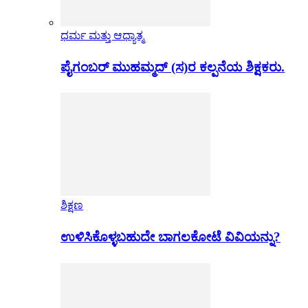
ಧರ್ಮ ಮತ್ತು ಆಧ್ಯಾತ್ಮ
ಪೈಗಂಬರ್ ಮುಹಮ್ಮದ್ (ಸ)ರ ಕಲ್ಪನೆಯ ಶಿಕ್ಷಕರು.
ಶಿಕ್ಷಣ
ಉಳಿಸಿಕೊಳ್ಳಬಹುದೇ ಬಾಗಲಕೋಟೆ ವಿವಿಯನ್ನು?