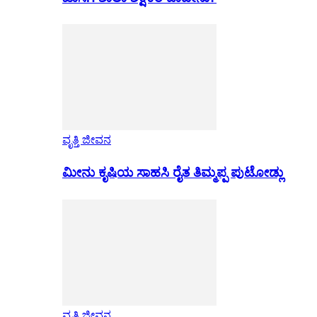
ವೃತ್ತಿ ಜೀವನ
ಮೀನು ಕೃಷಿಯ ಸಾಹಸಿ ರೈತ ತಿಮ್ಮಪ್ಪ ಪುಟೋಡ್ಲು
ವೃತ್ತಿ ಜೀವನ