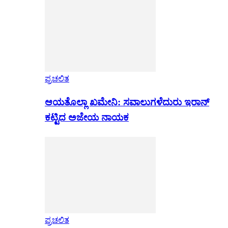
ಪ್ರಚಲಿತ
ಆಯತೊಲ್ಲಾ ಖಮೇನಿ: ಸವಾಲುಗಳೆದುರು ಇರಾನ್
ಕಟ್ಟಿದ ಅಜೇಯ ನಾಯಕ
ಪ್ರಚಲಿತ