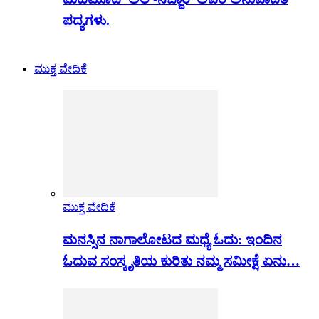
ಪದ್ಯಗಳು.
ಮುಕ್ತ ವೇದಿಕೆ
ಮುಕ್ತ ವೇದಿಕೆ
ಮನಸ್ಸಿನ ನಾಗಾಲೋಟದ ಮಧ್ಯೆ ಓದು: ಇಂದಿನ
ಓದುವ ಸಂಸ್ಕೃತಿಯ ಕುರಿತು ನಮ್ಮ ಸಮೀಕ್ಷೆ ಏನು…