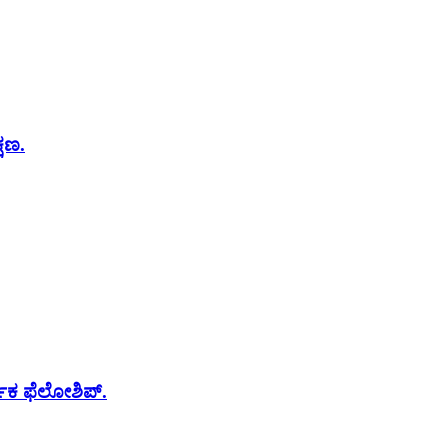
್ಷಣ.
ರ್ಪಕ ಫೆಲೋಶಿಪ್.