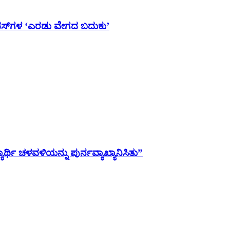
ಯಾಂಪಸ್‌ಗಳ ‘ಎರಡು ವೇಗದ ಬದುಕು’
ಯಾರ್ಥಿ ಚಳವಳಿಯನ್ನು ಪುರ್ನವ್ಯಾಖ್ಯಾನಿಸಿತು”