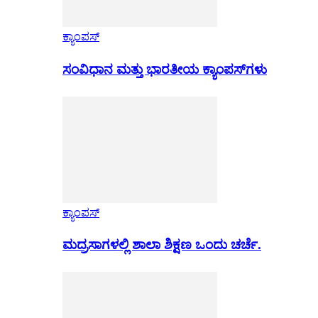
ಕ್ಯಾಂಪಸ್
ಸಂವಿಧಾನ ಮತ್ತು ಭಾರತೀಯ ಕ್ಯಾಂಪಸ್‌ಗಳು
ಕ್ಯಾಂಪಸ್
ಮದ್ರಸಾಗಳಲ್ಲಿ ಶಾಲಾ ಶಿಕ್ಷಣ ಒಂದು ಚರ್ಚೆ.