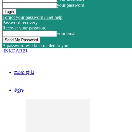
your password
Forgot your password? Get help
Password recovery
Recover your password
your email
A password will be e-mailed to you.
INKDABBI
ಮುಖ ಪುಟ
ಶಿಕ್ಷಣ