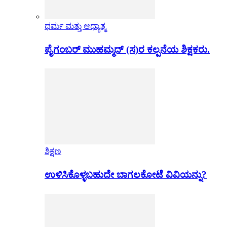
ಧರ್ಮ ಮತ್ತು ಆಧ್ಯಾತ್ಮ
ಪೈಗಂಬರ್ ಮುಹಮ್ಮದ್ (ಸ)ರ ಕಲ್ಪನೆಯ ಶಿಕ್ಷಕರು.
ಶಿಕ್ಷಣ
ಉಳಿಸಿಕೊಳ್ಳಬಹುದೇ ಬಾಗಲಕೋಟೆ ವಿವಿಯನ್ನು?