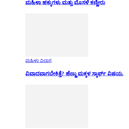
ಮಹಿಳಾ ಹಕ್ಕುಗಳು ಮತ್ತು ಮೊಸಳೆ ಕಣ್ಣೀರು
ಮಹಿಳಾ ವಿಭಾಗ
ವಿವಾದವಾಗಬೇಕಿತ್ತೆ? ಹೆಣ್ಣು ಮಕ್ಕಳ ಸ್ಕಾರ್ಫ್ ವಿಷಯ.