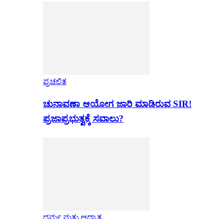
ಪ್ರಚಲಿತ
ಚುನಾವಣಾ ಆಯೋಗ ಜಾರಿ ಮಾಡಿರುವ SIR!
ಪ್ರಜಾಪ್ರಭುತ್ವಕ್ಕೆ ಸವಾಲು?
ಧರ್ಮ ಮತ್ತು ಆಧ್ಯಾತ್ಮ