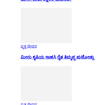
ವೃತ್ತಿ ಜೀವನ
ಮೀನು ಕೃಷಿಯ ಸಾಹಸಿ ರೈತ ತಿಮ್ಮಪ್ಪ ಪುಟೋಡ್ಲು
ವೃತ್ತಿ ಜೀವನ