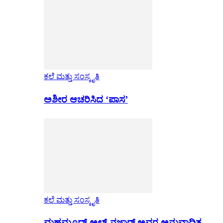
ಕಲೆ ಮತ್ತು ಸಂಸ್ಕೃತಿ
ಅಶೀರ ಆಚರಿಸಿದ ‘ಪಾಸ’
ಕಲೆ ಮತ್ತು ಸಂಸ್ಕೃತಿ
ಮಹಮೂದ್ ಅಲ್-ನಜ್ಜಾರ್ ಅವರ ಅನುವಾದಿತ