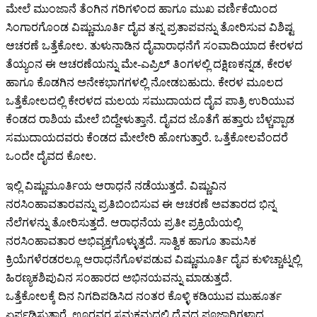
ಮೇಲೆ ಮುಂಜಾನೆ ತೆಂಗಿನ ಗರಿಗಳಿಂದ ಹಾಗೂ ಮುಖ ವರ್ಣಿಕೆಯಿಂದ
ಸಿಂಗಾರಗೊಂಡ ವಿಷ್ಣುಮೂರ್ತಿ ದೈವ ತನ್ನ ಪ್ರತಾಪವನ್ನು ತೋರಿಸುವ ವಿಶಿಷ್ಟ
ಆಚರಣೆ ಒತ್ತೆಕೋಲ. ತುಳುನಾಡಿನ ದೈವಾರಾಧನೆಗೆ ಸಂವಾದಿಯಾದ ಕೇರಳದ
ತೆಯ್ಯಂನ ಈ ಆಚರಣೆಯನ್ನು ಮೇ-ಎಪ್ರಿಲ್ ತಿಂಗಳಲ್ಲಿ ದಕ್ಷಿಣಕನ್ನಡ, ಕೇರಳ
ಹಾಗೂ ಕೊಡಗಿನ ಅನೇಕಭಾಗಗಳಲ್ಲಿ ನೋಡಬಹುದು. ಕೇರಳ ಮೂಲದ
ಒತ್ತೆಕೋಲದಲ್ಲಿ ಕೇರಳದ ಮಲಯ ಸಮುದಾಯದ ದೈವ ಪಾತ್ರಿ ಉರಿಯುವ
ಕೆಂಡದ ರಾಶಿಯ ಮೇಲೆ ಬಿದ್ದೇಳುತ್ತಾನೆ. ದೈವದ ಜೊತೆಗೆ ಹತ್ತಾರು ಬೆಳ್ಚಪ್ಪಾಡ
ಸಮುದಾಯದವರು ಕೆಂಡದ ಮೇಲೇರಿ ಹೋಗುತ್ತಾರೆ. ಒತ್ತೆಕೋಲವೆಂದರೆ
ಒಂದೇ ದೈವದ ಕೋಲ.
ಇಲ್ಲಿ ವಿಷ್ಣುಮೂರ್ತಿಯ ಆರಾಧನೆ ನಡೆಯುತ್ತದೆ. ವಿಷ್ಣುವಿನ
ನರಸಿಂಹಾವತಾರವನ್ನು ಪ್ರತಿಬಿಂಬಿಸುವ ಈ ಆಚರಣೆ ಅವತಾರದ ಭಿನ್ನ
ನೆಲೆಗಳನ್ನು ತೋರಿಸುತ್ತದೆ. ಆರಾಧನೆಯ ಪ್ರತೀ ಪ್ರಕ್ರಿಯೆಯಲ್ಲಿ
ನರಸಿಂಹಾವತಾರ ಅಭಿವ್ಯಕ್ತಗೊಳ್ಳುತ್ತದೆ. ಸಾತ್ವಿಕ ಹಾಗೂ ತಾಮಸಿಕ
ಕ್ರಿಯೆಗಳೆರಡರಲ್ಲೂ ಆರಾಧನೆಗೊಳಪಡುವ ವಿಷ್ಣುಮೂರ್ತಿ ದೈವ ಕುಳಿಚ್ಚಾಟ್ನಲ್ಲಿ
ಹಿರಣ್ಯಕಶಿಪುವಿನ ಸಂಹಾರದ ಅಭಿನಯವನ್ನು ಮಾಡುತ್ತದೆ.
ಒತ್ತೆಕೋಲಕ್ಕೆ ದಿನ ನಿಗದಿಪಡಿಸಿದ ನಂತರ ಕೊಳ್ಳಿ ಕಡಿಯುವ ಮುಹೂರ್ತ
ಏರ್ಪಡಿಸುತ್ತಾರೆ. ಊರವರ ಸಮಕ್ಷಮದಲ್ಲಿ ದೈವದ ಪೂಜಾರಿಗಳಾದ