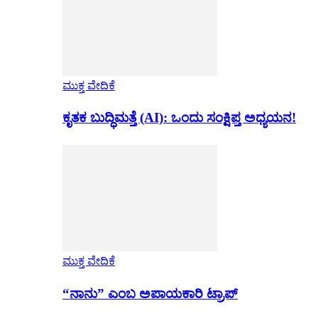
ಮುಕ್ತ ವೇದಿಕೆ
ಕೃತಕ ಬುದ್ಧಿಮತ್ತೆ (AI): ಒಂದು ಸಂಕ್ಷಿಪ್ತ ಅಧ್ಯಯನ!
ಮುಕ್ತ ವೇದಿಕೆ
“ನಾನು” ಎಂಬ ಅಪಾಯಕಾರಿ ಟ್ರಾಪ್