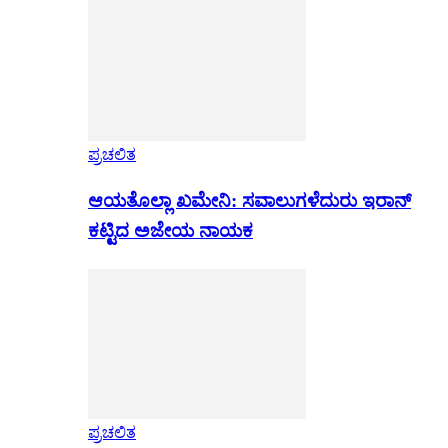
ಪ್ರಚಲಿತ
ಆಯತೊಲ್ಲಾ ಖಮೇನಿ: ಸವಾಲುಗಳೆದುರು ಇರಾನ್
ಕಟ್ಟಿದ ಅಜೇಯ ನಾಯಕ
ಪ್ರಚಲಿತ