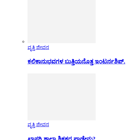
ವೃತ್ತಿ ಜೀವನ
ಕಲಿಕಾನುಭವಗಳ ಬುತ್ತಿಯನೊತ್ತ ಇಂಟರ್ನಶಿಪ್.
ವೃತ್ತಿ ಜೀವನ
ಖಾಸಗಿ ಶಾಲಾ ಶಿಕ್ಷಕರ ಪಾಡೇನು?