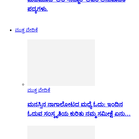
ಪದ್ಯಗಳು.
ಮುಕ್ತ ವೇದಿಕೆ
ಮುಕ್ತ ವೇದಿಕೆ
ಮನಸ್ಸಿನ ನಾಗಾಲೋಟದ ಮಧ್ಯೆ ಓದು: ಇಂದಿನ
ಓದುವ ಸಂಸ್ಕೃತಿಯ ಕುರಿತು ನಮ್ಮ ಸಮೀಕ್ಷೆ ಏನು…