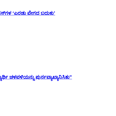
ಯಾಂಪಸ್‌ಗಳ ‘ಎರಡು ವೇಗದ ಬದುಕು’
ಯಾರ್ಥಿ ಚಳವಳಿಯನ್ನು ಪುರ್ನವ್ಯಾಖ್ಯಾನಿಸಿತು”