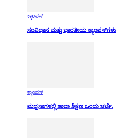
ಕ್ಯಾಂಪಸ್
ಸಂವಿಧಾನ ಮತ್ತು ಭಾರತೀಯ ಕ್ಯಾಂಪಸ್‌ಗಳು
ಕ್ಯಾಂಪಸ್
ಮದ್ರಸಾಗಳಲ್ಲಿ ಶಾಲಾ ಶಿಕ್ಷಣ ಒಂದು ಚರ್ಚೆ.