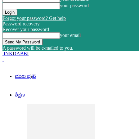
your password
Forgot your password? Get help
Password recovery
Recover your password
your email
A password will be e-mailed to you.
INKDABBI
ಮುಖ ಪುಟ
ಶಿಕ್ಷಣ