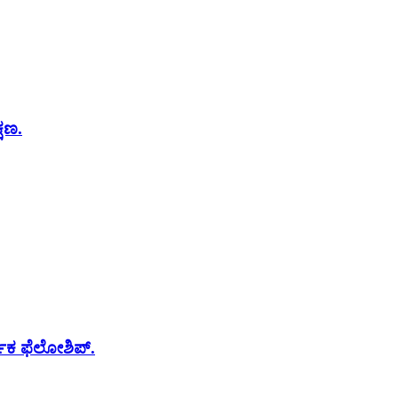
್ಷಣ.
ರ್ಪಕ ಫೆಲೋಶಿಪ್.