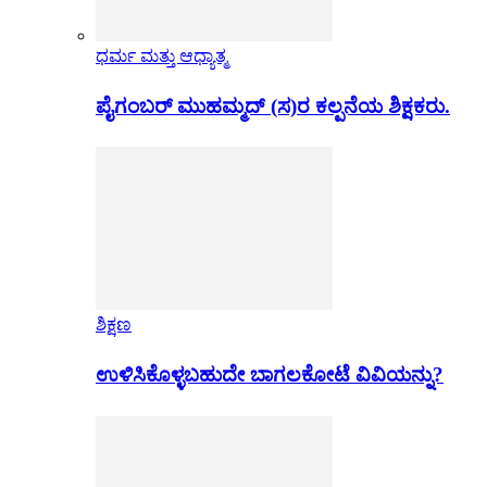
ಧರ್ಮ ಮತ್ತು ಆಧ್ಯಾತ್ಮ
ಪೈಗಂಬರ್ ಮುಹಮ್ಮದ್ (ಸ)ರ ಕಲ್ಪನೆಯ ಶಿಕ್ಷಕರು.
ಶಿಕ್ಷಣ
ಉಳಿಸಿಕೊಳ್ಳಬಹುದೇ ಬಾಗಲಕೋಟೆ ವಿವಿಯನ್ನು?