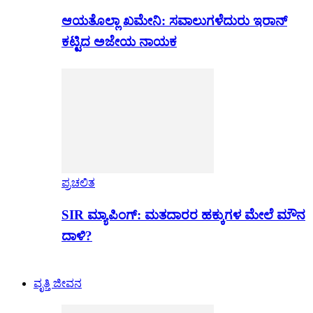
ಆಯತೊಲ್ಲಾ ಖಮೇನಿ: ಸವಾಲುಗಳೆದುರು ಇರಾನ್
ಕಟ್ಟಿದ ಅಜೇಯ ನಾಯಕ
ಪ್ರಚಲಿತ
SIR ಮ್ಯಾಪಿಂಗ್: ಮತದಾರರ ಹಕ್ಕುಗಳ ಮೇಲೆ ಮೌನ
ದಾಳಿ?
ವೃತ್ತಿ ಜೀವನ