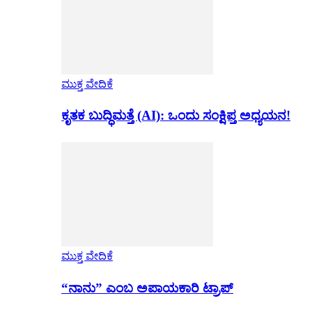
ಮುಕ್ತ ವೇದಿಕೆ
ಕೃತಕ ಬುದ್ಧಿಮತ್ತೆ (AI): ಒಂದು ಸಂಕ್ಷಿಪ್ತ ಅಧ್ಯಯನ!
ಮುಕ್ತ ವೇದಿಕೆ
“ನಾನು” ಎಂಬ ಅಪಾಯಕಾರಿ ಟ್ರಾಪ್