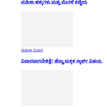
ಮಹಿಳಾ ಹಕ್ಕುಗಳು ಮತ್ತು ಮೊಸಳೆ ಕಣ್ಣೀರು
ಮಹಿಳಾ ವಿಭಾಗ
ವಿವಾದವಾಗಬೇಕಿತ್ತೆ? ಹೆಣ್ಣು ಮಕ್ಕಳ ಸ್ಕಾರ್ಫ್ ವಿಷಯ.