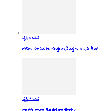
ವೃತ್ತಿ ಜೀವನ
ಕಲಿಕಾನುಭವಗಳ ಬುತ್ತಿಯನೊತ್ತ ಇಂಟರ್ನಶಿಪ್.
ವೃತ್ತಿ ಜೀವನ
ಖಾಸಗಿ ಶಾಲಾ ಶಿಕ್ಷಕರ ಪಾಡೇನು?