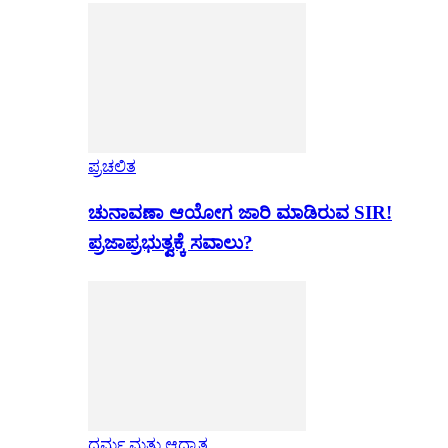
ಪ್ರಚಲಿತ
ಚುನಾವಣಾ ಆಯೋಗ ಜಾರಿ ಮಾಡಿರುವ SIR!
ಪ್ರಜಾಪ್ರಭುತ್ವಕ್ಕೆ ಸವಾಲು?
ಧರ್ಮ ಮತ್ತು ಆಧ್ಯಾತ್ಮ