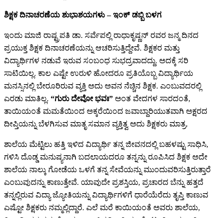
ಶಿಕ್ಷಕ ದಿನಾಚರಣೆಯ ಶುಭಾಶಯಗಳು – ಇಂಕ್ ಡಬ್ಬಿ ಬಳಗ
ಇಂದು ಮಾಜಿ ರಾಷ್ಟ್ರಪತಿ ಡಾ. ಸರ್ವೆಪಲ್ಲಿ ರಾಧಾಕೃಷ್ಣನ್ ರವರ ಜನ್ಮ ದಿನದ
ಪ್ರಯುಕ್ತ ಶಿಕ್ಷಕ ದಿನಾಚರಣೆಯನ್ನು ಆಚರಿಸುತ್ತಿದ್ದೇವೆ. ಶಿಕ್ಷಕರ ಮತ್ತು
ವಿದ್ಯಾರ್ಥಿಗಳ ನಡುವೆ ಇರುವ ಸಂಬಂಧ ಸುಭದ್ರವಾದದ್ದು. ಅದಕ್ಕೆ ಸರಿ
ಸಾಟಿಯಿಲ್ಲ. ಕಾಲ ಎಷ್ಟೇ ಉರುಳಿ ಹೋದರೂ ಪ್ರತಿಯೊಬ್ಬ ವಿದ್ಯಾರ್ಥಿಯ
ಮನಸ್ಸಿನಲ್ಲಿ ಬೇರೂರಿರುವ ವ್ಯಕ್ತಿ ಅದು ಅವನ ನೆಚ್ಚಿನ ಶಿಕ್ಷಕ. ಎಂಬುವದರಲ್ಲಿ
ಎರಡು ಮಾತಿಲ್ಲ.
“ಗುರು ದೇವೋ ಭವಃ”
ಅಂತ ವೇದಗಳ ಸಾರದಂತೆ,
ತಾಯಿಯಂತೆ ಮಮತೆಯಿಂದ ಅಕ್ಕರೆಯಿಂದ ಜವಾಬ್ದಾರಿಯುತವಾಗಿ ಅಕ್ಷರದ
ದೀಪ್ತಿಯನ್ನು ಬೆಳಗಿಸುವ ಮಾತೃ ಸಮಾನ ವ್ಯಕ್ತಿತ್ವ ಅದು ಶಿಕ್ಷಕರು ಮಾತ್ರ.
ಶಾಲೆಯ ಮೆಟ್ಟಿಲು ಹತ್ತಿ ಇಳಿದ ವಿದ್ಯಾರ್ಥಿ ತನ್ನ ಜೀವನದಲ್ಲಿ ಬಹಳಷ್ಟು ಸಾಧಿಸಿ,
ಗಳಿಸಿ ದೊಡ್ಡ ಮನುಷ್ಯನಾಗಿ ಬದಲಾಯದರೂ ತನ್ನನ್ನು ರೂಪಿಸಿದ ಶಿಕ್ಷಕ ಅದೇ
ಶಾಲೆಯ ನಾಲ್ಕು ಗೋಡೆಯ ಒಳಗೆ ತನ್ನ ಸೇವೆಯನ್ನು ಮುಂದುವರಿಸುತ್ತಿರುತ್ತಾರೆ
ಎಂಬುವುದನ್ನು ಕಾಣುತ್ತೇವೆ. ಯಾವುದೇ ಪ್ರಶಸ್ತಿಯ, ಪ್ರಚಾರದ ಬೆನ್ನು ಹತ್ತದೆ
ತನ್ನಲ್ಲಿರುವ ವಿದ್ಯಾ ಜ್ಯೋತಿಯನ್ನು ವಿದ್ಯಾರ್ಥಿಗಳಿಗೆ ಧಾರೆಯೆರೆದು ತೃಪ್ತಿ ಕಾಣುವ
ಎಷ್ಟೋ ಶಿಕ್ಷಕರು ನಮ್ಮಲ್ಲಿದ್ದಾರೆ. ಎಲೆ ಮರೆ ಕಾಯಿಯಂತೆ ಅವರು ಶಾಲೆಯ,