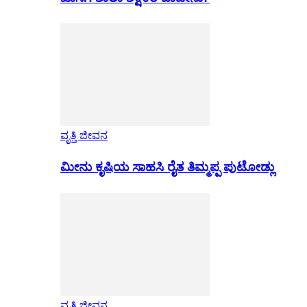
ವೃತ್ತಿ ಜೀವನ
ಮೀನು ಕೃಷಿಯ ಸಾಹಸಿ ರೈತ ತಿಮ್ಮಪ್ಪ ಪುಟೋಡ್ಲು
ವೃತ್ತಿ ಜೀವನ