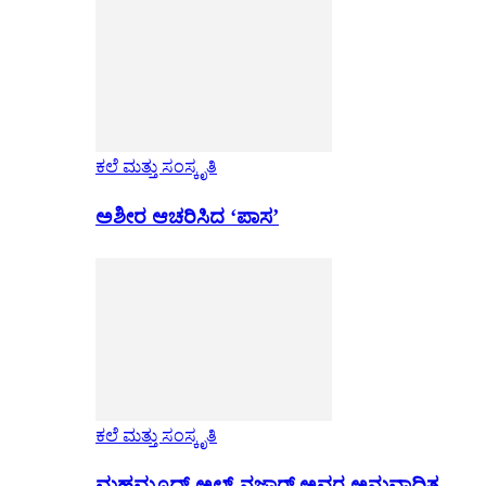
ಕಲೆ ಮತ್ತು ಸಂಸ್ಕೃತಿ
ಅಶೀರ ಆಚರಿಸಿದ ‘ಪಾಸ’
ಕಲೆ ಮತ್ತು ಸಂಸ್ಕೃತಿ
ಮಹಮೂದ್ ಅಲ್-ನಜ್ಜಾರ್ ಅವರ ಅನುವಾದಿತ