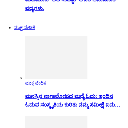
ಪದ್ಯಗಳು.
ಮುಕ್ತ ವೇದಿಕೆ
ಮುಕ್ತ ವೇದಿಕೆ
ಮನಸ್ಸಿನ ನಾಗಾಲೋಟದ ಮಧ್ಯೆ ಓದು: ಇಂದಿನ
ಓದುವ ಸಂಸ್ಕೃತಿಯ ಕುರಿತು ನಮ್ಮ ಸಮೀಕ್ಷೆ ಏನು…