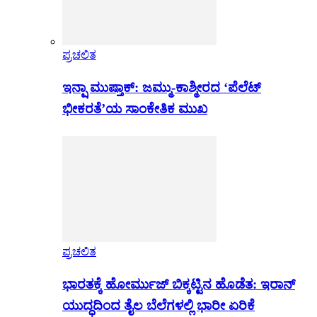
ಪ್ರಚಲಿತ
ಇನ್ಷಾ ಮುಷ್ತಾಕ್: ಜಮ್ಮು-ಕಾಶ್ಮೀರದ ‘ಪೆಲೆಟ್
ಭೀಕರತೆ’ಯ ಸಾಂಕೇತಿಕ ಮುಖ
ಪ್ರಚಲಿತ
ಭಾರತಕ್ಕೆ ಹೋರ್ಮುಜ್ ಬಿಕ್ಕಟ್ಟಿನ ಹೊಡೆತ: ಇರಾನ್
ಯುದ್ಧದಿಂದ ತೈಲ ಬೆಲೆಗಳಲ್ಲಿ ಭಾರೀ ಏರಿಕೆ