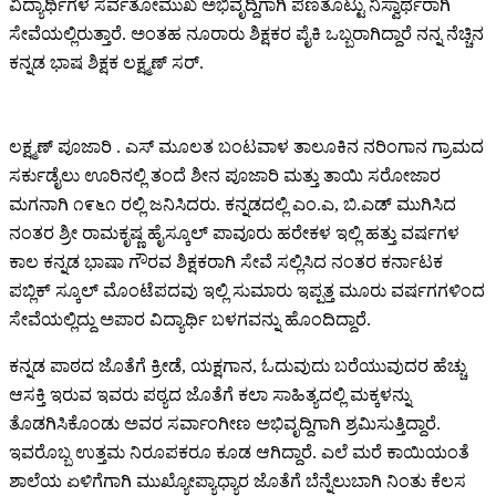
ವಿದ್ಯಾರ್ಥಿಗಳ ಸರ್ವತೋಮುಖ ಅಭಿವೃದ್ದಿಗಾಗಿ ಪಣತೊಟ್ಟು ನಿಸ್ವಾರ್ಥರಾಗಿ
ಸೇವೆಯಲ್ಲಿರುತ್ತಾರೆ. ಅಂತಹ ನೂರಾರು ಶಿಕ್ಷಕರ ಪೈಕಿ ಒಬ್ಬರಾಗಿದ್ದಾರೆ ನನ್ನ ನೆಚ್ಚಿನ
ಕನ್ನಡ ಭಾಷ ಶಿಕ್ಷಕ ಲಕ್ಷ್ಮಣ್ ಸರ್.
ಲಕ್ಷ್ಮಣ್ ಪೂಜಾರಿ . ಎಸ್ ಮೂಲತ ಬಂಟವಾಳ ತಾಲೂಕಿನ ನರಿಂಗಾನ ಗ್ರಾಮದ
ಸರ್ಕುಡೈಲು ಊರಿನಲ್ಲಿ ತಂದೆ ಶೀನ ಪೂಜಾರಿ ಮತ್ತು ತಾಯಿ ಸರೋಜಾರ
ಮಗನಾಗಿ ೧೯೬೧ ರಲ್ಲಿ ಜನಿಸಿದರು. ಕನ್ನಡದಲ್ಲಿ ಎಂ.ಎ, ಬಿ.ಎಡ್ ಮುಗಿಸಿದ
ನಂತರ ಶ್ರೀ ರಾಮಕೃಷ್ಣ ಹೈಸ್ಕೂಲ್ ಪಾವೂರು ಹರೇಕಳ ಇಲ್ಲಿ ಹತ್ತು ವರ್ಷಗಳ
ಕಾಲ ಕನ್ನಡ ಭಾಷಾ ಗೌರವ ಶಿಕ್ಷಕರಾಗಿ ಸೇವೆ ಸಲ್ಲಿಸಿದ ನಂತರ ಕರ್ನಾಟಕ
ಪಬ್ಲಿಕ್ ಸ್ಕೂಲ್ ಮೊಂಟೆಪದವು ಇಲ್ಲಿ ಸುಮಾರು ಇಪ್ಪತ್ತ ಮೂರು ವರ್ಷಗಗಳಿಂದ
ಸೇವೆಯಲ್ಲಿದ್ದು ಅಪಾರ ವಿದ್ಯಾರ್ಥಿ ಬಳಗವನ್ನು ಹೊಂದಿದ್ದಾರೆ.
ಕನ್ನಡ ಪಾಠದ ಜೊತೆಗೆ ಕ್ರೀಡೆ, ಯಕ್ಷಗಾನ, ಓದುವುದು ಬರೆಯುವುದರ ಹೆಚ್ಚು
ಆಸಕ್ತಿ ಇರುವ ಇವರು ಪಠ್ಯದ ಜೊತೆಗೆ ಕಲಾ ಸಾಹಿತ್ಯದಲ್ಲಿ ಮಕ್ಕಳನ್ನು
ತೊಡಗಿಸಿಕೊಂಡು ಅವರ ಸರ್ವಾಂಗೀಣ ಅಭಿವೃದ್ದಿಗಾಗಿ ಶ್ರಮಿಸುತ್ತಿದ್ದಾರೆ.
ಇವರೊಬ್ಬ ಉತ್ತಮ ನಿರೂಪಕರೂ ಕೂಡ ಆಗಿದ್ದಾರೆ. ಎಲೆ ಮರೆ ಕಾಯಿಯಂತೆ
ಶಾಲೆಯ ಏಳಿಗೆಗಾಗಿ ಮುಖ್ಯೋಪ್ಯಾಧ್ಯಾರ ಜೊತೆಗೆ ಬೆನ್ನೆಲುಬಾಗಿ ನಿಂತು ಕೆಲಸ