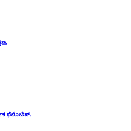
್ಷಣ.
ರ್ಪಕ ಫೆಲೋಶಿಪ್.