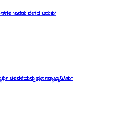
ಯಾಂಪಸ್‌ಗಳ ‘ಎರಡು ವೇಗದ ಬದುಕು’
ಯಾರ್ಥಿ ಚಳವಳಿಯನ್ನು ಪುರ್ನವ್ಯಾಖ್ಯಾನಿಸಿತು”