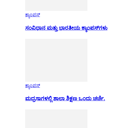
ಕ್ಯಾಂಪಸ್
ಸಂವಿಧಾನ ಮತ್ತು ಭಾರತೀಯ ಕ್ಯಾಂಪಸ್‌ಗಳು
ಕ್ಯಾಂಪಸ್
ಮದ್ರಸಾಗಳಲ್ಲಿ ಶಾಲಾ ಶಿಕ್ಷಣ ಒಂದು ಚರ್ಚೆ.