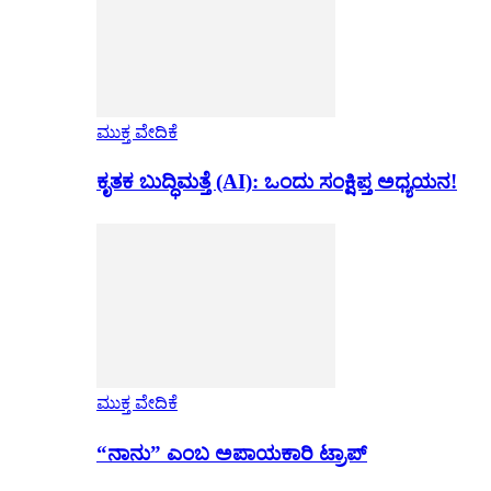
ಮುಕ್ತ ವೇದಿಕೆ
ಕೃತಕ ಬುದ್ಧಿಮತ್ತೆ (AI): ಒಂದು ಸಂಕ್ಷಿಪ್ತ ಅಧ್ಯಯನ!
ಮುಕ್ತ ವೇದಿಕೆ
“ನಾನು” ಎಂಬ ಅಪಾಯಕಾರಿ ಟ್ರಾಪ್