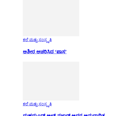
ಕಲೆ ಮತ್ತು ಸಂಸ್ಕೃತಿ
ಅಶೀರ ಆಚರಿಸಿದ ‘ಪಾಸ’
ಕಲೆ ಮತ್ತು ಸಂಸ್ಕೃತಿ
ಮಹಮೂದ್ ಅಲ್-ನಜ್ಜಾರ್ ಅವರ ಅನುವಾದಿತ