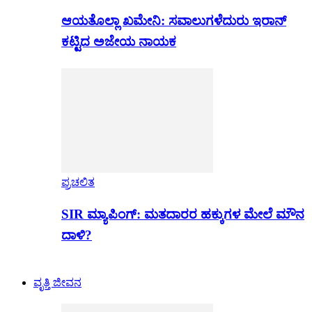
ಆಯತೊಲ್ಲಾ ಖಮೇನಿ: ಸವಾಲುಗಳೆದುರು ಇರಾನ್
ಕಟ್ಟಿದ ಅಜೇಯ ನಾಯಕ
ಪ್ರಚಲಿತ
SIR ಮ್ಯಾಪಿಂಗ್: ಮತದಾರರ ಹಕ್ಕುಗಳ ಮೇಲೆ ಮೌನ
ದಾಳಿ?
ವೃತ್ತಿ ಜೀವನ