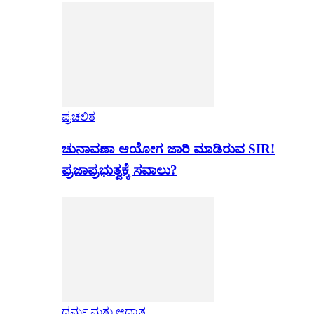
ಪ್ರಚಲಿತ
ಚುನಾವಣಾ ಆಯೋಗ ಜಾರಿ ಮಾಡಿರುವ SIR!
ಪ್ರಜಾಪ್ರಭುತ್ವಕ್ಕೆ ಸವಾಲು?
ಧರ್ಮ ಮತ್ತು ಆಧ್ಯಾತ್ಮ