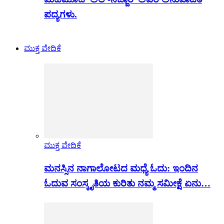
ಪದ್ಯಗಳು.
ಮುಕ್ತ ವೇದಿಕೆ
ಮುಕ್ತ ವೇದಿಕೆ
ಮನಸ್ಸಿನ ನಾಗಾಲೋಟದ ಮಧ್ಯೆ ಓದು: ಇಂದಿನ
ಓದುವ ಸಂಸ್ಕೃತಿಯ ಕುರಿತು ನಮ್ಮ ಸಮೀಕ್ಷೆ ಏನು…