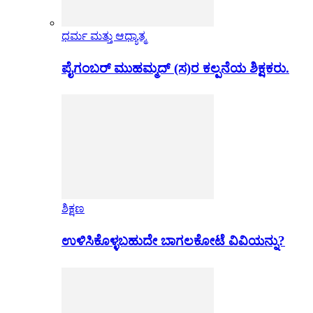
ಧರ್ಮ ಮತ್ತು ಆಧ್ಯಾತ್ಮ
ಪೈಗಂಬರ್ ಮುಹಮ್ಮದ್ (ಸ)ರ ಕಲ್ಪನೆಯ ಶಿಕ್ಷಕರು.
ಶಿಕ್ಷಣ
ಉಳಿಸಿಕೊಳ್ಳಬಹುದೇ ಬಾಗಲಕೋಟೆ ವಿವಿಯನ್ನು?