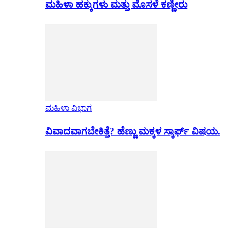
ಮಹಿಳಾ ಹಕ್ಕುಗಳು ಮತ್ತು ಮೊಸಳೆ ಕಣ್ಣೀರು
ಮಹಿಳಾ ವಿಭಾಗ
ವಿವಾದವಾಗಬೇಕಿತ್ತೆ? ಹೆಣ್ಣು ಮಕ್ಕಳ ಸ್ಕಾರ್ಫ್ ವಿಷಯ.