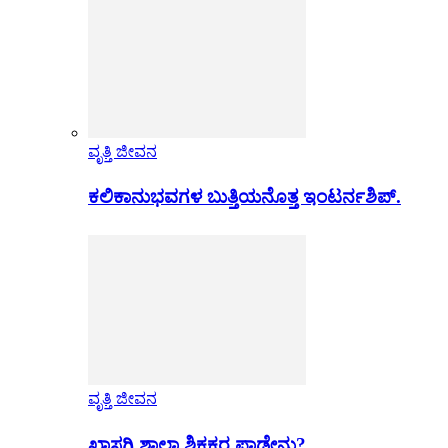
ವೃತ್ತಿ ಜೀವನ
ಕಲಿಕಾನುಭವಗಳ ಬುತ್ತಿಯನೊತ್ತ ಇಂಟರ್ನಶಿಪ್.
ವೃತ್ತಿ ಜೀವನ
ಖಾಸಗಿ ಶಾಲಾ ಶಿಕ್ಷಕರ ಪಾಡೇನು?