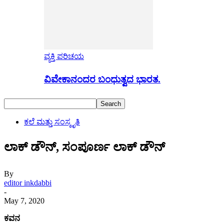
ವ್ಯಕ್ತಿ ಪರಿಚಯ
ವಿವೇಕಾನಂದರ ಬಂಧುತ್ವದ ಭಾರತ.
ಕಲೆ ಮತ್ತು ಸಂಸ್ಕೃತಿ
ಲಾಕ್ ಡೌನ್, ಸಂಪೂರ್ಣ ಲಾಕ್ ಡೌನ್
By
editor inkdabbi
-
May 7, 2020
ಕವನ