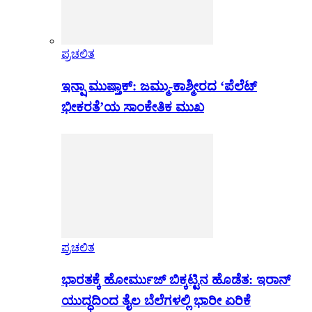
ಪ್ರಚಲಿತ
ಇನ್ಷಾ ಮುಷ್ತಾಕ್: ಜಮ್ಮು-ಕಾಶ್ಮೀರದ ‘ಪೆಲೆಟ್
ಭೀಕರತೆ’ಯ ಸಾಂಕೇತಿಕ ಮುಖ
ಪ್ರಚಲಿತ
ಭಾರತಕ್ಕೆ ಹೋರ್ಮುಜ್ ಬಿಕ್ಕಟ್ಟಿನ ಹೊಡೆತ: ಇರಾನ್
ಯುದ್ಧದಿಂದ ತೈಲ ಬೆಲೆಗಳಲ್ಲಿ ಭಾರೀ ಏರಿಕೆ