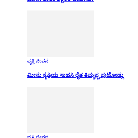
ವೃತ್ತಿ ಜೀವನ
ಮೀನು ಕೃಷಿಯ ಸಾಹಸಿ ರೈತ ತಿಮ್ಮಪ್ಪ ಪುಟೋಡ್ಲು
ವೃತ್ತಿ ಜೀವನ