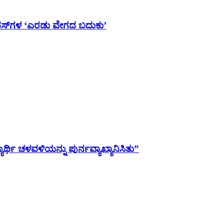
ಯಾಂಪಸ್‌ಗಳ ‘ಎರಡು ವೇಗದ ಬದುಕು’
ಯಾರ್ಥಿ ಚಳವಳಿಯನ್ನು ಪುರ್ನವ್ಯಾಖ್ಯಾನಿಸಿತು”