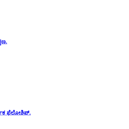
್ಷಣ.
ರ್ಪಕ ಫೆಲೋಶಿಪ್.