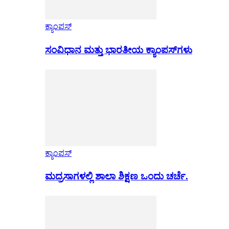
ಕ್ಯಾಂಪಸ್
ಸಂವಿಧಾನ ಮತ್ತು ಭಾರತೀಯ ಕ್ಯಾಂಪಸ್‌ಗಳು
ಕ್ಯಾಂಪಸ್
ಮದ್ರಸಾಗಳಲ್ಲಿ ಶಾಲಾ ಶಿಕ್ಷಣ ಒಂದು ಚರ್ಚೆ.