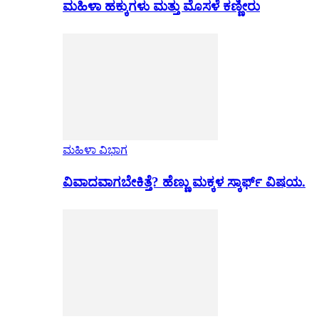
ಮಹಿಳಾ ಹಕ್ಕುಗಳು ಮತ್ತು ಮೊಸಳೆ ಕಣ್ಣೀರು
ಮಹಿಳಾ ವಿಭಾಗ
ವಿವಾದವಾಗಬೇಕಿತ್ತೆ? ಹೆಣ್ಣು ಮಕ್ಕಳ ಸ್ಕಾರ್ಫ್ ವಿಷಯ.