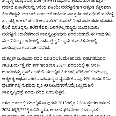
ಶಸ್ತ್ರಾಸ್ತ್ರ ಮತ್ತು ತಂತ್ರಗಾರಿಕೆ (SWAT) ವಿಭಾಗದ ಕಮಾಂಡೋ ಆಗಿದ್ದ 27
ವರ್ಷದ ಮಹಿಳೆಯನ್ನು ಆಕೆಯ ಪತಿಯೇ ವರದಕ್ಷಿಣೆಗಾಗಿ ಅತ್ಯಂತ ಕ್ರೂರವಾಗಿ
ಕೊಂದಿದ್ದನು. ಅಂಕುರ್ ಎಂಬ ಆರೋಪಿಯು ನಾಲ್ಕು ತಿಂಗಳ ಗರ್ಭಿಣಿಯಾಗಿದ್ದ
ತನ್ನ ಪತ್ನಿ ಕಾಜಲ್ ಚೌಧರಿ ಅವರ ತಲೆಗೆ ಡಂಬೆಲ್‌ ನಿಂದ ಪದೇ ಪದೇ ಹೊಡೆದು
ಕೊಲೆ ಮಾಡಿದ್ದನು. ಕಳೆದ ಕೆಲವು ದಿನಗಳಲ್ಲಿ ನಾಲ್ವರು ಯುವತಿಯರು
ವರದಕ್ಷಿಣೆ ಕಿರುಕುಳದಿಂದ ಸಾವನ್ನಪ್ಪಿರುವುದು ವರದಿಯಾಗಿದೆ. ಈ ಸಾವುಗಳು
ಸಂಭವಿಸಿದ್ದು ನಗರಗಳಲ್ಲಿ ವಾಸಿಸುತ್ತಿದ್ದ ವಿದ್ಯಾವಂತ ಮನೆತನಗಳಲ್ಲಿ
ಎಂಬುವುದು ಗಮನಾರ್ಹವಾಗಿದೆ.
ಮಕ್ತೂಬ್ ಮೀಡಿಯಾ ವರದಿ ಮಾಡಿದಂತೆ, ಮೇ 6ರಂದು ಬಿಡುಗಡೆಯಾದ
NCRBಯ “ಕ್ರೈಮ್ ಇನ್ ಇಂಡಿಯಾ 2024” ವರದಿಯಲ್ಲಿ ಈ ಅಂಕಿ-
ಅಂಶಗಳನ್ನು ಪ್ರಕಟಿಸಲಾಗಿದೆ. ವರದಕ್ಷಿಣೆ ಕಿರುಕುಳ, ಕೌಟುಂಬಿಕ ದೌರ್ಜನ್ಯ,
ಆತ್ಮಹತ್ಯೆ ಅಥವಾ ಇತರ ಸಂಶಯಾಸ್ಪದ ವೈವಾಹಿಕ ಸಾವುಗಳಿಗೆ ಸಂಬಂಧಿಸಿದ
ಘಟನೆಗಳಲ್ಲಿ ಸುಮಾರು ಪ್ರತಿ 90 ನಿಮಿಷಗಳಿಗೊಮ್ಮೆ ಒಬ್ಬ ಮಹಿಳೆ
ಸಾವನ್ನಪ್ಪಿದ್ದಾರೆ ಎಂದು ವರದಿ ಸೂಚಿಸುತ್ತದೆ.
ಕಳೆದ ದಶಕದಲ್ಲಿ ವರದಕ್ಷಿಣೆ ಸಾವುಗಳು 2015ರಲ್ಲಿನ 7,634 ಪ್ರಕರಣಗಳಿಂದ
2024ರಲ್ಲಿ 5,737ಕ್ಕೆ ಕುಸಿದಿದ್ದರೂ, ಅಂತಹ ಘಟನೆಗಳು ದೇಶಾದ್ಯಂತ