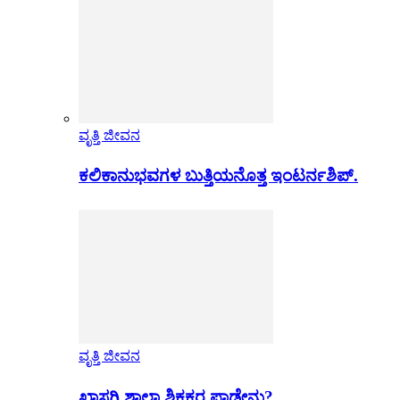
ವೃತ್ತಿ ಜೀವನ
ಕಲಿಕಾನುಭವಗಳ ಬುತ್ತಿಯನೊತ್ತ ಇಂಟರ್ನಶಿಪ್.
ವೃತ್ತಿ ಜೀವನ
ಖಾಸಗಿ ಶಾಲಾ ಶಿಕ್ಷಕರ ಪಾಡೇನು?