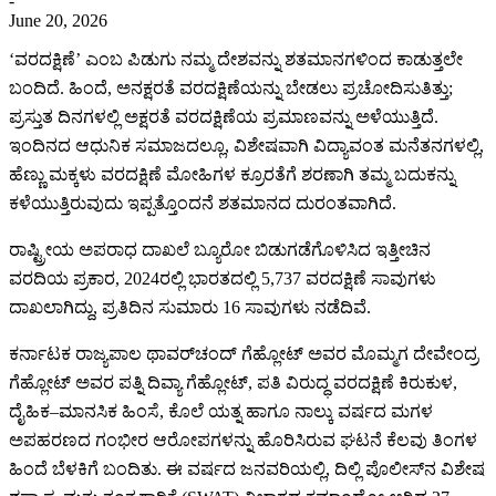
-
June 20, 2026
‘ವರದಕ್ಷಿಣೆ’ ಎಂಬ ಪಿಡುಗು ನಮ್ಮ ದೇಶವನ್ನು ಶತಮಾನಗಳಿಂದ ಕಾಡುತ್ತಲೇ
ಬಂದಿದೆ. ಹಿಂದೆ, ಅನಕ್ಷರತೆ ವರದಕ್ಷಿಣೆಯನ್ನು ಬೇಡಲು ಪ್ರಚೋದಿಸುತಿತ್ತು;
ಪ್ರಸ್ತುತ ದಿನಗಳಲ್ಲಿ ಅಕ್ಷರತೆ ವರದಕ್ಷಿಣೆಯ ಪ್ರಮಾಣವನ್ನು ಅಳೆಯುತ್ತಿದೆ.
ಇಂದಿನದ ಆಧುನಿಕ ಸಮಾಜದಲ್ಲೂ, ವಿಶೇಷವಾಗಿ ವಿದ್ಯಾವಂತ ಮನೆತನಗಳಲ್ಲಿ,
ಹೆಣ್ಣು ಮಕ್ಕಳು ವರದಕ್ಷಿಣೆ ಮೋಹಿಗಳ ಕ್ರೂರತೆಗೆ ಶರಣಾಗಿ ತಮ್ಮ ಬದುಕನ್ನು
ಕಳೆಯುತ್ತಿರುವುದು ಇಪ್ಪತ್ತೊಂದನೆ ಶತಮಾನದ ದುರಂತವಾಗಿದೆ.
ರಾಷ್ಟ್ರೀಯ ಅಪರಾಧ ದಾಖಲೆ ಬ್ಯೂರೋ ಬಿಡುಗಡೆಗೊಳಿಸಿದ ಇತ್ತೀಚಿನ
ವರದಿಯ ಪ್ರಕಾರ, 2024ರಲ್ಲಿ ಭಾರತದಲ್ಲಿ 5,737 ವರದಕ್ಷಿಣೆ ಸಾವುಗಳು
ದಾಖಲಾಗಿದ್ದು, ಪ್ರತಿದಿನ ಸುಮಾರು 16 ಸಾವುಗಳು ನಡೆದಿವೆ.
ಕರ್ನಾಟಕ ರಾಜ್ಯಪಾಲ ಥಾವರ್‌ಚಂದ್ ಗೆಹ್ಲೋಟ್ ಅವರ ಮೊಮ್ಮಗ ದೇವೇಂದ್ರ
ಗೆಹ್ಲೋಟ್ ಅವರ ಪತ್ನಿ ದಿವ್ಯಾ ಗೆಹ್ಲೋಟ್, ಪತಿ ವಿರುದ್ಧ ವರದಕ್ಷಿಣೆ ಕಿರುಕುಳ,
ದೈಹಿಕ–ಮಾನಸಿಕ ಹಿಂಸೆ, ಕೊಲೆ ಯತ್ನ ಹಾಗೂ ನಾಲ್ಕು ವರ್ಷದ ಮಗಳ
ಅಪಹರಣದ ಗಂಭೀರ ಆರೋಪಗಳನ್ನು ಹೊರಿಸಿರುವ ಘಟನೆ ಕೆಲವು ತಿಂಗಳ
ಹಿಂದೆ ಬೆಳಕಿಗೆ ಬಂದಿತು. ಈ ವರ್ಷದ ಜನವರಿಯಲ್ಲಿ, ದಿಲ್ಲಿ ಪೊಲೀಸ್‌ನ ವಿಶೇಷ