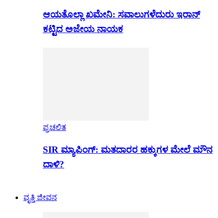
ಆಯತೊಲ್ಲಾ ಖಮೇನಿ: ಸವಾಲುಗಳೆದುರು ಇರಾನ್
ಕಟ್ಟಿದ ಅಜೇಯ ನಾಯಕ
ಪ್ರಚಲಿತ
SIR ಮ್ಯಾಪಿಂಗ್: ಮತದಾರರ ಹಕ್ಕುಗಳ ಮೇಲೆ ಮೌನ
ದಾಳಿ?
ವೃತ್ತಿ ಜೀವನ