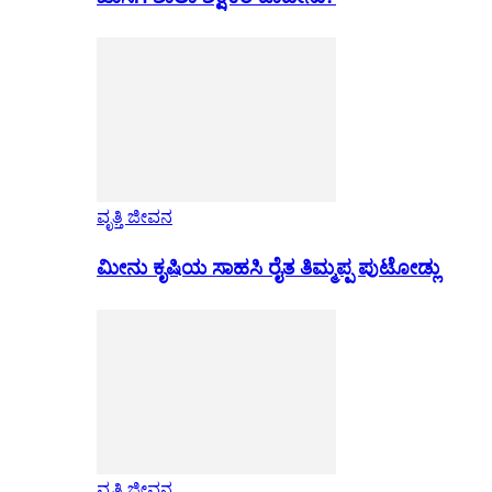
ವೃತ್ತಿ ಜೀವನ
ಮೀನು ಕೃಷಿಯ ಸಾಹಸಿ ರೈತ ತಿಮ್ಮಪ್ಪ ಪುಟೋಡ್ಲು
ವೃತ್ತಿ ಜೀವನ