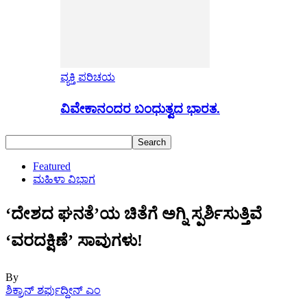
ವ್ಯಕ್ತಿ ಪರಿಚಯ
ವಿವೇಕಾನಂದರ ಬಂಧುತ್ವದ ಭಾರತ.
Featured
ಮಹಿಳಾ ವಿಭಾಗ
‘ದೇಶದ ಘನತೆ’ಯ ಚಿತೆಗೆ ಅಗ್ನಿ ಸ್ಪರ್ಶಿಸುತ್ತಿವೆ
‘ವರದಕ್ಷಿಣೆ’ ಸಾವುಗಳು!
By
ಶಿಕ್ರಾನ್ ಶರ್ಫುದ್ದೀನ್ ಎಂ