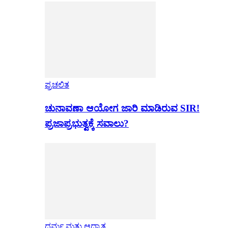
ಪ್ರಚಲಿತ
ಚುನಾವಣಾ ಆಯೋಗ ಜಾರಿ ಮಾಡಿರುವ SIR!
ಪ್ರಜಾಪ್ರಭುತ್ವಕ್ಕೆ ಸವಾಲು?
ಧರ್ಮ ಮತ್ತು ಆಧ್ಯಾತ್ಮ