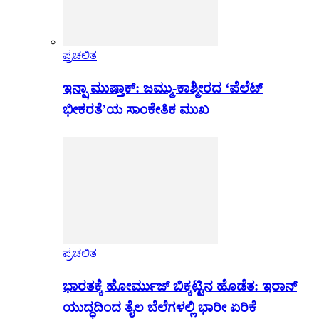
ಪ್ರಚಲಿತ
ಇನ್ಷಾ ಮುಷ್ತಾಕ್: ಜಮ್ಮು-ಕಾಶ್ಮೀರದ ‘ಪೆಲೆಟ್
ಭೀಕರತೆ’ಯ ಸಾಂಕೇತಿಕ ಮುಖ
ಪ್ರಚಲಿತ
ಭಾರತಕ್ಕೆ ಹೋರ್ಮುಜ್ ಬಿಕ್ಕಟ್ಟಿನ ಹೊಡೆತ: ಇರಾನ್
ಯುದ್ಧದಿಂದ ತೈಲ ಬೆಲೆಗಳಲ್ಲಿ ಭಾರೀ ಏರಿಕೆ