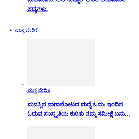
ಪದ್ಯಗಳು.
ಮುಕ್ತ ವೇದಿಕೆ
ಮುಕ್ತ ವೇದಿಕೆ
ಮನಸ್ಸಿನ ನಾಗಾಲೋಟದ ಮಧ್ಯೆ ಓದು: ಇಂದಿನ
ಓದುವ ಸಂಸ್ಕೃತಿಯ ಕುರಿತು ನಮ್ಮ ಸಮೀಕ್ಷೆ ಏನು…