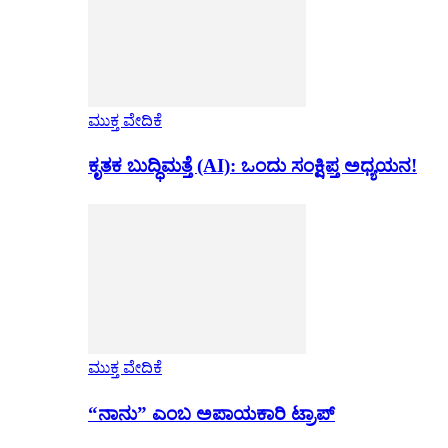
ಮುಕ್ತ ವೇದಿಕೆ
ಕೃತಕ ಬುದ್ಧಿಮತ್ತೆ (AI): ಒಂದು ಸಂಕ್ಷಿಪ್ತ ಅಧ್ಯಯನ!
ಮುಕ್ತ ವೇದಿಕೆ
“ನಾನು” ಎಂಬ ಅಪಾಯಕಾರಿ ಟ್ರಾಪ್