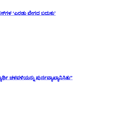
ಯಾಂಪಸ್‌ಗಳ ‘ಎರಡು ವೇಗದ ಬದುಕು’
ಯಾರ್ಥಿ ಚಳವಳಿಯನ್ನು ಪುರ್ನವ್ಯಾಖ್ಯಾನಿಸಿತು”