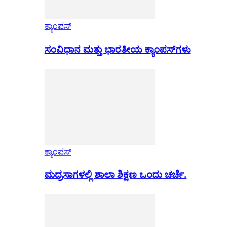
ಕ್ಯಾಂಪಸ್
ಸಂವಿಧಾನ ಮತ್ತು ಭಾರತೀಯ ಕ್ಯಾಂಪಸ್‌ಗಳು
ಕ್ಯಾಂಪಸ್
ಮದ್ರಸಾಗಳಲ್ಲಿ ಶಾಲಾ ಶಿಕ್ಷಣ ಒಂದು ಚರ್ಚೆ.