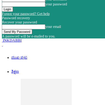
your password
Forgot your password? Get help
Password recovery
Recover your password
your email
A password will be e-mailed to you.
INKDABBI
ಮುಖ ಪುಟ
ಶಿಕ್ಷಣ