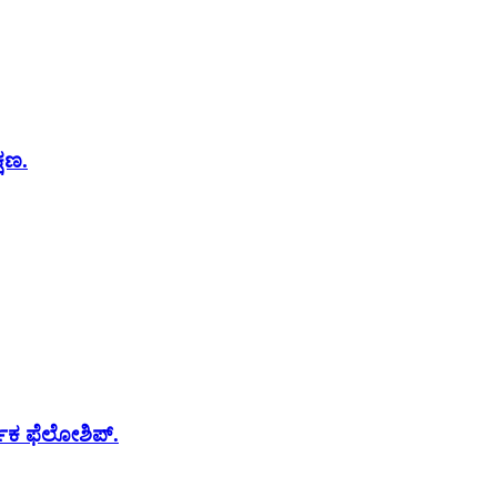
್ಷಣ.
ರ್ಪಕ ಫೆಲೋಶಿಪ್.